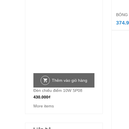
BÓNG 
374.
Thêm vào giỏ hàng
Đèn chiếu điểm 10W SP08
430.000
₫
More items