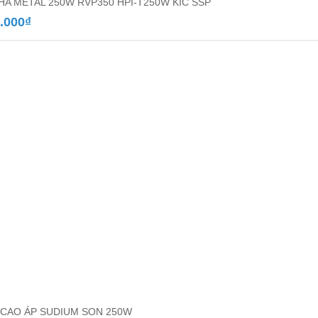
HA METAL 250W RVP350 HPI-T250W KIC SSP
.000
₫
CAO ÁP SUDIUM SON 250W