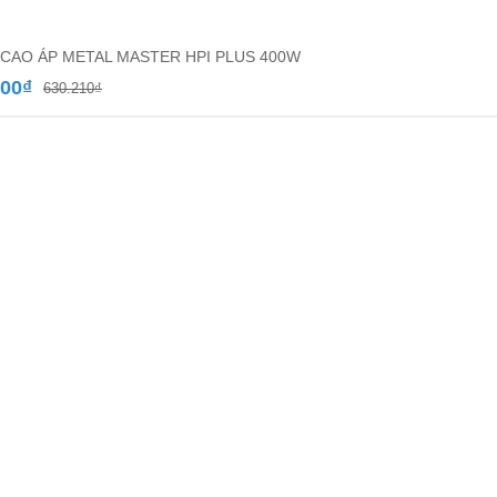
CAO ÁP METAL MASTER HPI PLUS 400W
Giá
Giá
900
₫
630.210
₫
gốc
hiện
là:
tại
630.210₫.
là:
374.900₫.