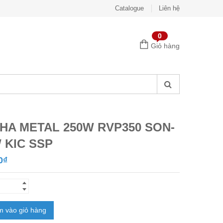
Catalogue
Liên hệ
0
Giỏ hàng
HA METAL 250W RVP350 SON-
 KIC SSP
0
₫
 vào giỏ hàng