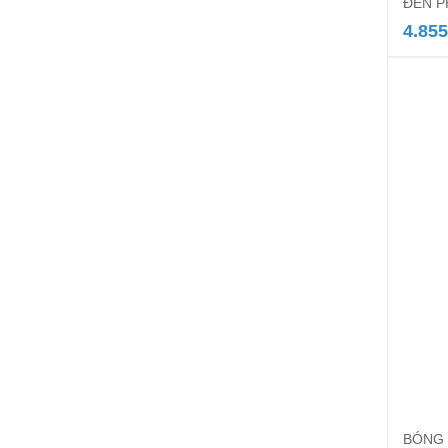
ĐÈN P
4.855
BÓNG 