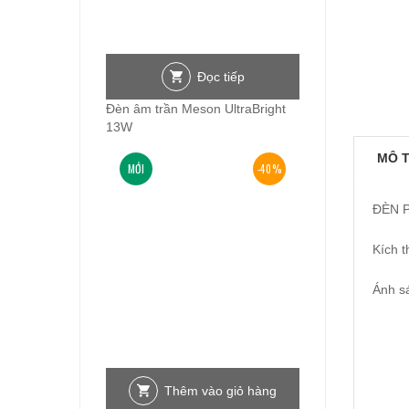
Đọc tiếp
Đèn âm trần Meson UltraBright
13W
MÔ 
MỚI
-40%
ĐÈN 
Kích 
Ánh s
Thêm vào giỏ hàng