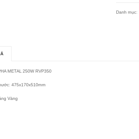
Danh mục:
TẢ
PHA METAL
250W RVP350
thước: 475x170x510mm
áng Vàng