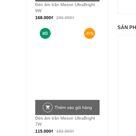
Đèn âm trần Meson UltraBright
9W
168.000
₫
280.000
₫
SẢN P
MỚI
-40%
Thêm vào giỏ hàng
Đèn âm trần Meson UltraBright
7W
115.000
₫
192.000
₫