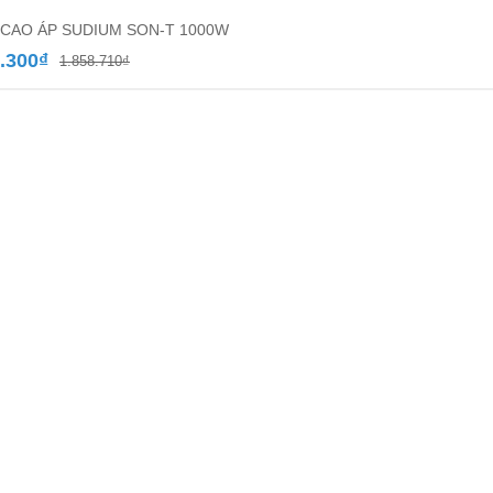
CAO ÁP SUDIUM SON-T 1000W
Giá
Giá
.300
₫
1.858.710
₫
gốc
hiện
là:
tại
1.858.710₫.
là:
1.091.300₫.