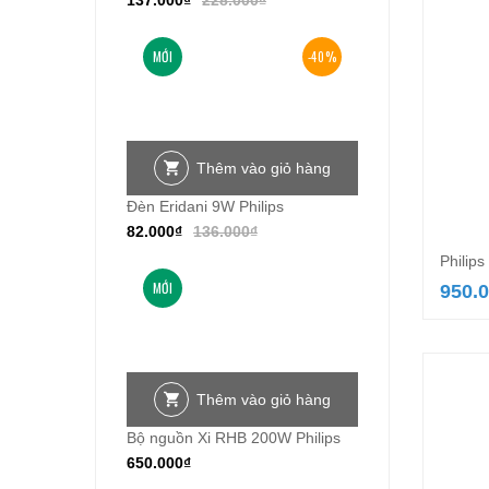
137.000
₫
228.000
₫
MỚI
-40%
Thêm vào giỏ hàng
Đèn Eridani 9W Philips
82.000
₫
136.000
₫
Philip
MỚI
950.
Thêm vào giỏ hàng
Bộ nguồn Xi RHB 200W Philips
650.000
₫