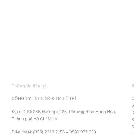
B
Thông tin liên hệ
C
CÔNG TY TNHH SX & TM LÊ TRÍ
S
Địa chỉ: Số 25B Đường số 25, Phường Bình Hưng Hòa,
Đ
Thành phố Hồ Chí Minh
S
S
Điện thoại: (028) 2213 2156 – 0986 977 969