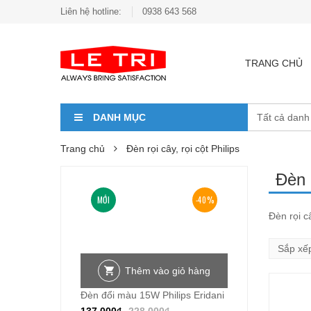
Liên hệ hotline:
0938 643 568
TRANG CHỦ
DANH MỤC
Trang chủ
Đèn rọi cây, rọi cột Philips
Đèn r
MỚI
-40%
Đèn rọi câ
Thêm vào giỏ hàng
Đèn đổi màu 15W Philips Eridani