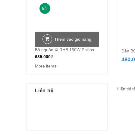
MỚI
Thêm vào giỏ hàng
Bộ nguồn Xi RHB 150W Philips
Đèn B
635.000
₫
480.
More items
Hiển thị t
Liên hệ