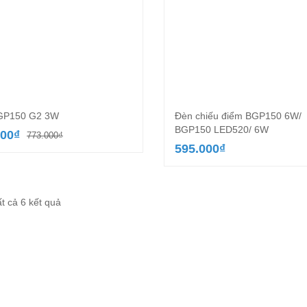
GP150 G2 3W
Đèn chiếu điểm BGP150 6W/
BGP150 LED520/ 6W
Giá
Giá
000
₫
773.000
₫
gốc
hiện
595.000
₫
là:
tại
773.000₫.
là:
480.000₫.
Đã
ất cả 6 kết quả
sắp
xếp
theo
mới
nhất