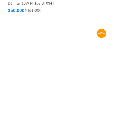
Đèn ray 10W Philips ST034T
Giá
Giá
350.000
₫
581.000
₫
gốc
hiện
là:
tại
581.000₫.
là:
350.000₫.
-40%