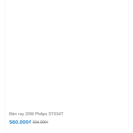
Đèn ray 20W Philips ST034T
Giá
Giá
560.000
₫
834.000
₫
gốc
hiện