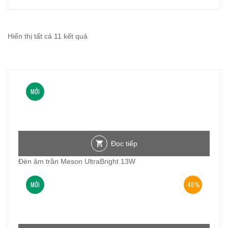
Đã
Hiển thị tất cả 11 kết quả
sắp
xếp
theo
MỚI
mới
nhất
Đọc tiếp
Đèn âm trần Meson UltraBright 13W
MỚI
-40%