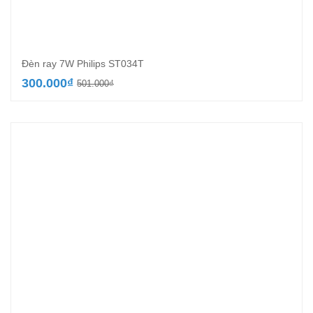
Đèn ray 7W Philips ST034T
Giá
Giá
300.000
₫
501.000
₫
gốc
hiện
là:
tại
501.000₫.
là:
300.000₫.