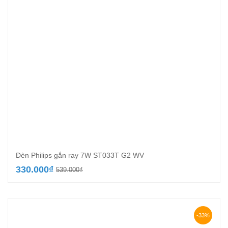
Đèn Philips gắn ray 7W ST033T G2 WV
Giá
Giá
330.000
₫
539.000
₫
gốc
hiện
là:
tại
539.000₫.
là:
330.000₫.
-33%