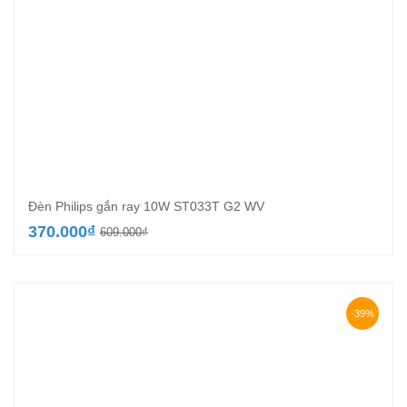
Đèn Philips gắn ray 10W ST033T G2 WV
Giá
Giá
370.000
₫
609.000
₫
gốc
hiện
là:
tại
609.000₫.
là:
370.000₫.
-39%