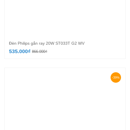
Đèn Philips gắn ray 20W ST033T G2 WV
Giá
Giá
535.000
₫
866.000
₫
gốc
hiện
là:
tại
866.000₫.
là:
535.000₫.
-39%