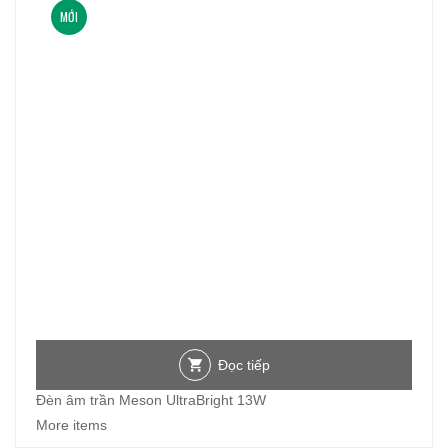
MỚI
Đọc tiếp
Đèn âm trần Meson UltraBright 13W
More items