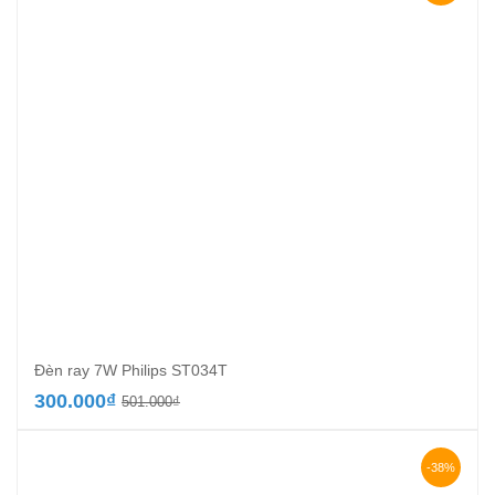
330.000₫.
Đèn ray 7W Philips ST034T
Giá
Giá
300.000
₫
501.000
₫
gốc
hiện
là:
tại
501.000₫.
là:
-38%
300.000₫.