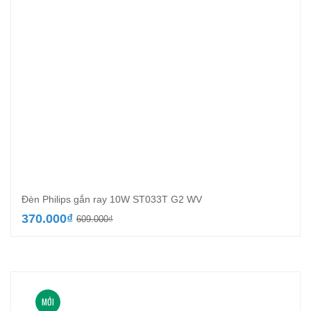
Đèn Philips gắn ray 10W ST033T G2 WV
Giá
Giá
370.000
₫
609.000
₫
gốc
hiện
là:
tại
609.000₫.
là:
370.000₫.
MỚI