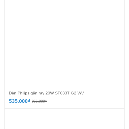
Đèn Philips gắn ray 20W ST033T G2 WV
Giá
Giá
535.000
₫
866.000
₫
gốc
hiện
là:
tại
866.000₫.
là:
535.000₫.