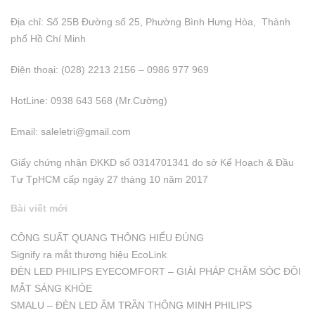
Địa chỉ: Số 25B Đường số 25, Phường Bình Hưng Hòa, Thành
phố Hồ Chí Minh
Điện thoại: (028) 2213 2156 – 0986 977 969
HotLine: 0938 643 568 (Mr.Cường)
Email:
saleletri@gmail.com
Giấy chứng nhận ĐKKD số 0314701341 do sở Kể Hoạch & Đầu
Tư TpHCM cấp ngày 27 tháng 10 năm 2017
Bài viết mới
CÔNG SUẤT QUANG THÔNG HIỂU ĐÚNG
Signify ra mắt thương hiệu EcoLink
ĐÈN LED PHILIPS EYECOMFORT – GIẢI PHÁP CHĂM SÓC ĐÔI
MẮT SÁNG KHỎE
SMALU – ĐÈN LED ÂM TRẦN THÔNG MINH PHILIPS