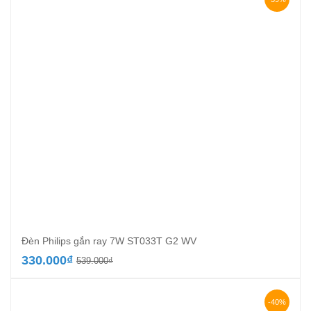
Đèn Philips gắn ray 7W ST033T G2 WV
Giá
Giá
330.000
₫
539.000
₫
gốc
hiện
là:
tại
539.000₫.
là:
-40%