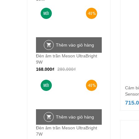
MỚI
-40%
Thêm vào giỏ hàng
Đèn âm trần Meson UltraBright
9W
168.000
₫
280.000
₫
MỚI
-40%
Cảm bi
Sensor
715.
Thêm vào giỏ hàng
Đèn âm trần Meson UltraBright
7W