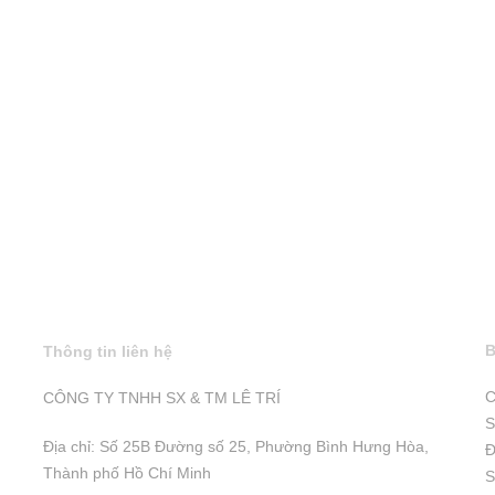
mới
nhất
B
Thông tin liên hệ
C
CÔNG TY TNHH SX & TM LÊ TRÍ
S
Địa chỉ: Số 25B Đường số 25, Phường Bình Hưng Hòa,
Đ
Thành phố Hồ Chí Minh
S