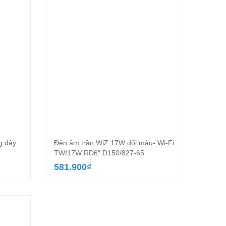
g dây
Đèn âm trần WiZ 17W đổi màu- Wi-Fi
TW/17W RD6″ D150/827-65
581.900
₫