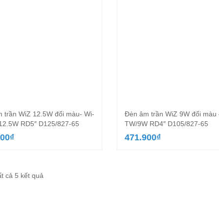
 trần WiZ 12.5W đổi màu- Wi-
Đèn âm trần WiZ 9W đổi màu 
12.5W RD5″ D125/827-65
TW/9W RD4″ D105/827-65
900
₫
471.900
₫
Đã
ất cả 5 kết quả
sắp
xếp
theo