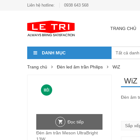
Liên hệ hotline:
0938 643 568
TRANG CHỦ
DANH MỤC
Trang chủ
Đèn led âm trần Philips
WiZ
WiZ
MỚI
Đèn âm tr
Đọc tiếp
Đèn âm trần Meson UltraBright
13W