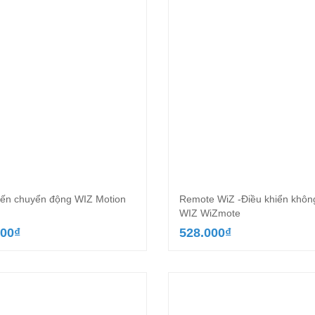
ến chuyển động WIZ Motion
Remote WiZ -Điều khiển khôn
WIZ WiZmote
000
₫
528.000
₫