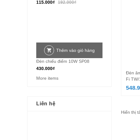
115.000
₫
192.000
₫
Thêm vào giỏ hàng
Đèn chiếu điểm 10W SP08
430.000
₫
Đèn âm
More items
Fi TW/
548.
Liên hệ
Hiển thị t