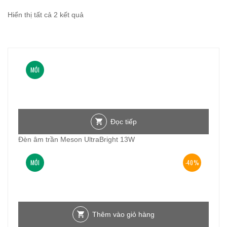
313.000₫.
là:
181.000₫.
Đã
Hiển thị tất cả 2 kết quả
sắp
xếp
theo
MỚI
mới
nhất
Đọc tiếp
Đèn âm trần Meson UltraBright 13W
MỚI
-40%
Thêm vào giỏ hàng