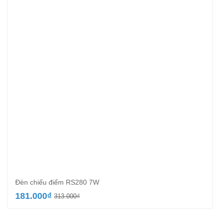
Đèn chiếu điểm RS280 7W
Giá
Giá
181.000
₫
313.000
₫
gốc
hiện
là:
tại