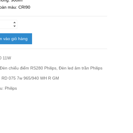
hông: 900lm
hoàn màu: CRI90
 vào giỏ hàng
0 11W
Đèn chiếu điểm RS280 Philips
,
Đèn led âm trần Philips
 RD 075 7w 965/940 WH R GM
ệu:
Philips