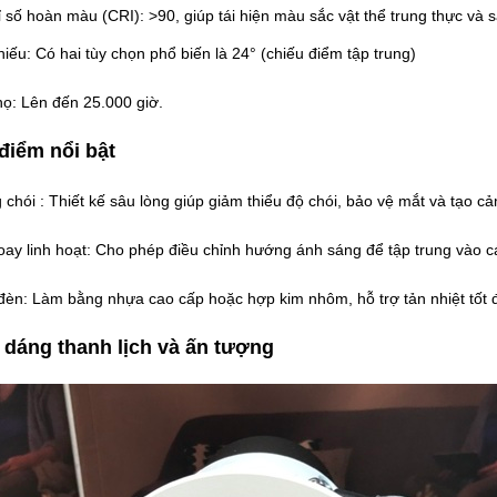
 số hoàn màu (CRI): >90, giúp tái hiện màu sắc vật thể trung thực và s
iếu: Có hai tùy chọn phổ biến là 24° (chiếu điểm tập trung)
họ: Lên đến 25.000 giờ.
điểm nổi bật
chói : Thiết kế sâu lòng giúp giảm thiểu độ chói, bảo vệ mắt và tạo cả
ay linh hoạt: Cho phép điều chỉnh hướng ánh sáng để tập trung vào các
èn: Làm bằng nhựa cao cấp hoặc hợp kim nhôm, hỗ trợ tản nhiệt tốt đ
 dáng thanh lịch và ấn tượng