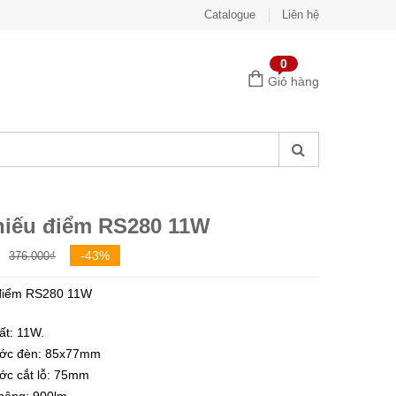
Catalogue
Liên hệ
0
Giỏ hàng
hiếu điểm RS280 11W
Giá
Giá
-43%
376.000
₫
gốc
hiện
 điểm RS280 11W
là:
tại
376.000₫.
là:
ất: 11W.
215.000₫.
ước đèn: 85x77mm
ớc cắt lỗ: 75mm