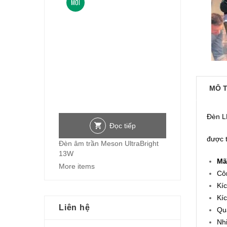
MỚI
MÔ 
Đèn L
Đọc tiếp
được 
Đèn âm trần Meson UltraBright
13W
Mã
More items
Cô
Kí
Kí
Liên hệ
Qu
Nh