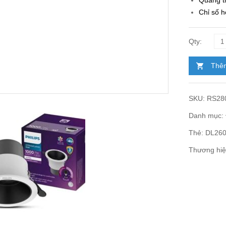
Quang t
Chỉ số 
Thêm
SKU:
RS28
Danh mục:
Thẻ:
DL260
Thương hi