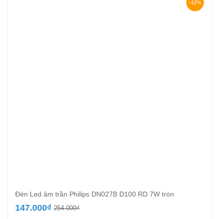
-42%
Đèn Led âm trần Philips DN027B D100 RD 7W tròn
Giá
Giá
147.000
₫
254.000
₫
gốc
hiện