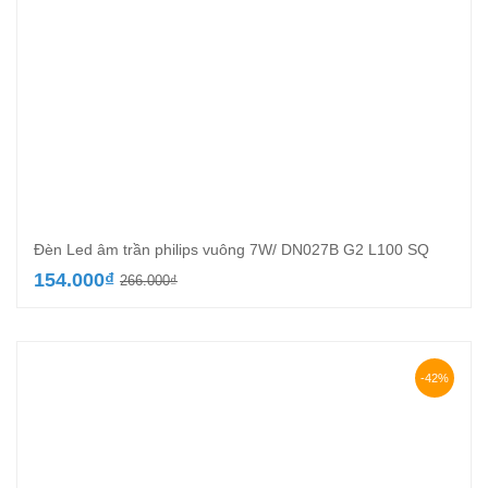
Đèn Led âm trần philips vuông 7W/ DN027B G2 L100 SQ
Giá
Giá
154.000
₫
266.000
₫
gốc
hiện
là:
tại
266.000₫.
là:
154.000₫.
-42%