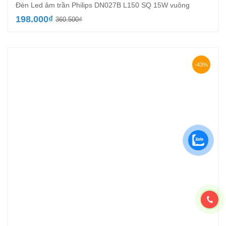
Đèn Led âm trần Philips DN027B L150 SQ 15W vuông
Giá
Giá
198.000
₫
360.500
₫
gốc
hiện
là:
tại
360.500₫.
là:
198.000₫.
-43%