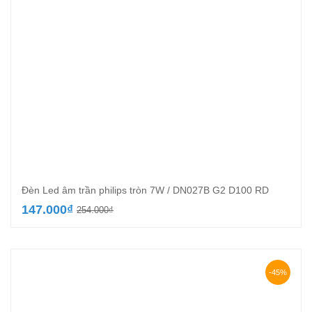
Đèn Led âm trần philips tròn 7W / DN027B G2 D100 RD
Giá
Giá
147.000
₫
254.000
₫
gốc
hiện
là:
tại
254.000₫.
là:
147.000₫.
-45%