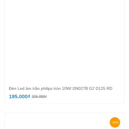
Đèn Led âm trần philips tròn 10W/ DN027B G2 D125 RD
Giá
Giá
195.000
₫
326.000
₫
gốc
hiện
là:
tại
326.000₫.
là:
195.000₫.
-42%