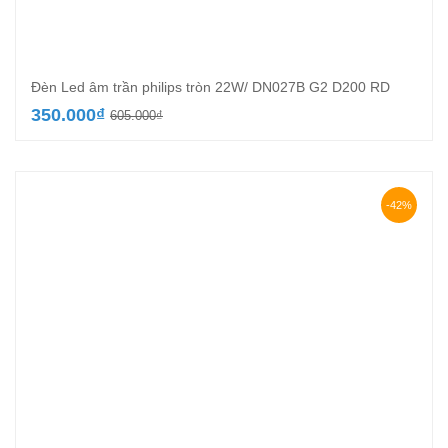
Đèn Led âm trần philips tròn 22W/ DN027B G2 D200 RD
Giá
Giá
350.000
₫
605.000
₫
gốc
hiện
là:
tại
605.000₫.
là:
350.000₫.
-42%