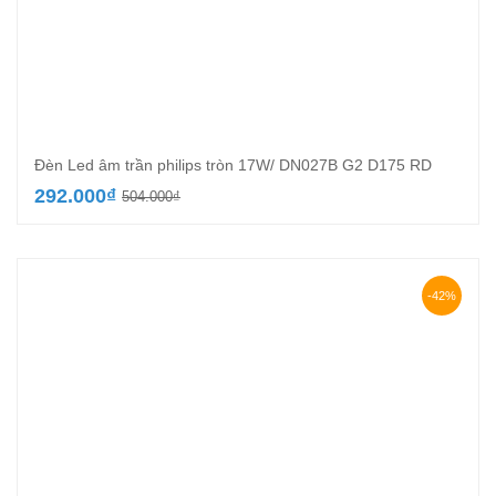
Đèn Led âm trần philips tròn 17W/ DN027B G2 D175 RD
Giá
Giá
292.000
₫
504.000
₫
gốc
hiện
là:
tại
504.000₫.
là:
292.000₫.
-42%