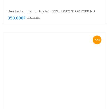
Đèn Led âm trần philips tròn 22W/ DN027B G2 D200 RD
Giá
Giá
350.000
₫
605.000
₫
gốc
hiện
là:
tại
605.000₫.
là:
350.000₫.
-42%