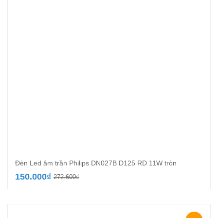
Đèn Led âm trần Philips DN027B D125 RD 11W tròn
Giá
Giá
150.000
₫
272.600
₫
gốc
hiện
là:
tại
272.600₫.
là:
150.000₫.