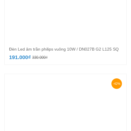
Đèn Led âm trần philips vuông 10W / DN027B G2 L125 SQ
Giá
Giá
191.000
₫
330.000
₫
gốc
hiện
là:
tại
330.000₫.
là:
191.000₫.
-42%