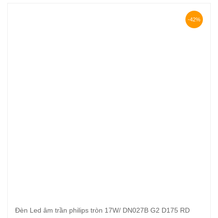
410.000₫.
là:
237.000₫.
-42%
Đèn Led âm trần philips tròn 17W/ DN027B G2 D175 RD