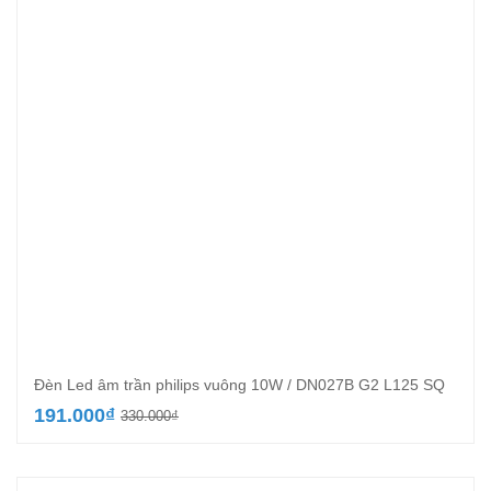
Đèn Led âm trần philips vuông 10W / DN027B G2 L125 SQ
Giá
Giá
191.000
₫
330.000
₫
gốc
hiện
là:
tại
330.000₫.
là: