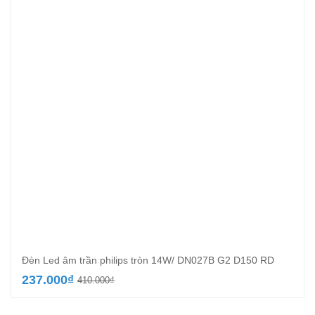
Đèn Led âm trần philips tròn 14W/ DN027B G2 D150 RD
Giá
Giá
237.000
₫
410.000
₫
gốc
hiện
là:
tại