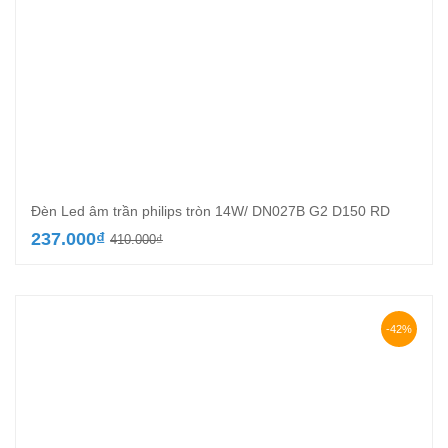
Đèn Led âm trần philips tròn 14W/ DN027B G2 D150 RD
Giá
Giá
237.000
₫
410.000
₫
gốc
hiện
là:
tại
410.000₫.
là:
237.000₫.
-42%