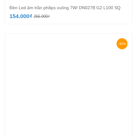
Đèn Led âm trần philips vuông 7W/ DN027B G2 L100 SQ
Giá
Giá
154.000
₫
266.000
₫
gốc
hiện
là:
tại
266.000₫.
là:
154.000₫.
-42%