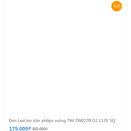
191.000₫.
-42%
Đèn Led âm trần philips vuông 7W/ DN027B G2 L125 SQ
Giá
Giá
175.000
₫
302.000
₫