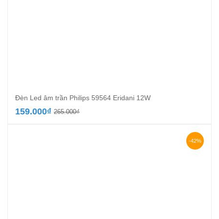
Đèn Led âm trần Philips 59564 Eridani 12W
Giá
Giá
159.000
₫
265.000
₫
gốc
hiện
là:
tại
265.000₫.
là:
-42%
159.000₫.