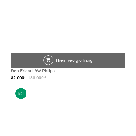
Thêm vào giỏ hàng
Đèn Eridani 9W Philips
82.000
₫
136.000
₫
MỚI