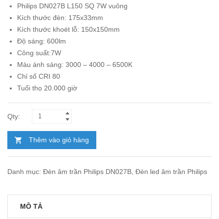
Philips DN027B L150 SQ 7W vuông
là:
tại
Kích thước đèn: 175x33mm
336.400₫.
là:
Kích thước khoét lỗ: 150x150mm
185.000₫.
Độ sáng: 600lm
Công suất:7W
Màu ánh sáng: 3000 – 4000 – 6500K
Chỉ số CRI 80
Tuổi thọ 20.000 giờ
Thêm vào giỏ hàng
Danh mục:
Đèn âm trần Philips DN027B
,
Đèn led âm trần Philips
MÔ TẢ