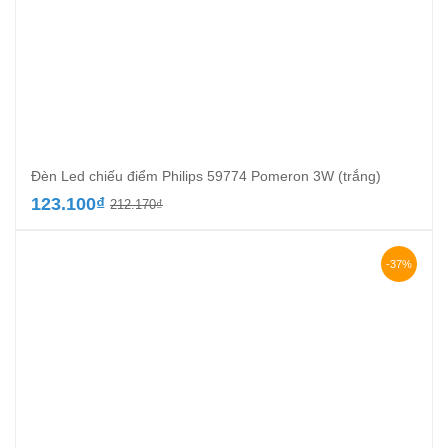
Đèn Led chiếu điểm Philips 59774 Pomeron 3W (trắng)
Giá
Giá
123.100
₫
212.170
₫
gốc
hiện
là:
tại
212.170₫.
là:
-37%
123.100₫.