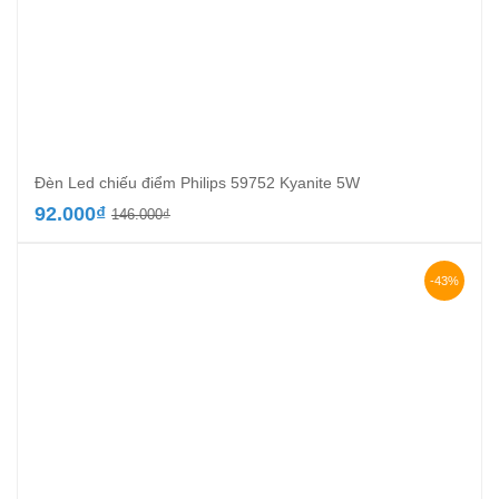
Đèn Led chiếu điểm Philips 59752 Kyanite 5W
Giá
Giá
92.000
₫
146.000
₫
gốc
hiện
là:
tại
146.000₫.
là:
-43%
92.000₫.