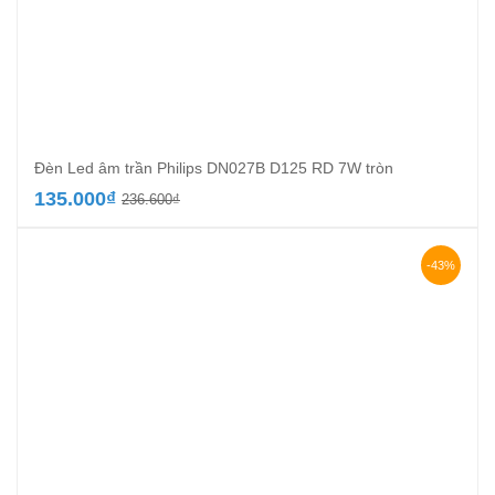
Đèn Led âm trần Philips DN027B D125 RD 7W tròn
Giá
Giá
135.000
₫
236.600
₫
gốc
hiện
là:
tại
236.600₫.
là:
-43%
135.000₫.