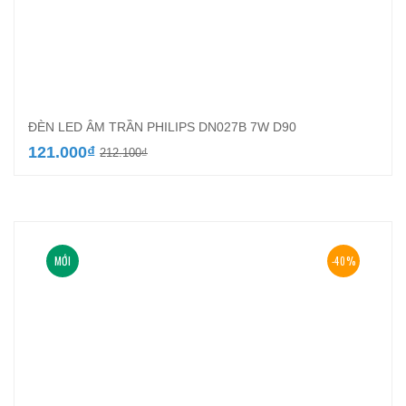
ĐÈN LED ÂM TRẦN PHILIPS DN027B 7W D90
Giá
Giá
121.000
₫
212.100
₫
gốc
hiện
là:
tại
212.100₫.
là:
121.000₫.
MỚI
-40%