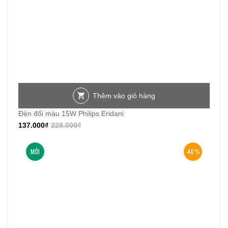
Thêm vào giỏ hàng
Đèn đổi màu 15W Philips Eridani
137.000
₫
228.000
₫
MỚI
-40%