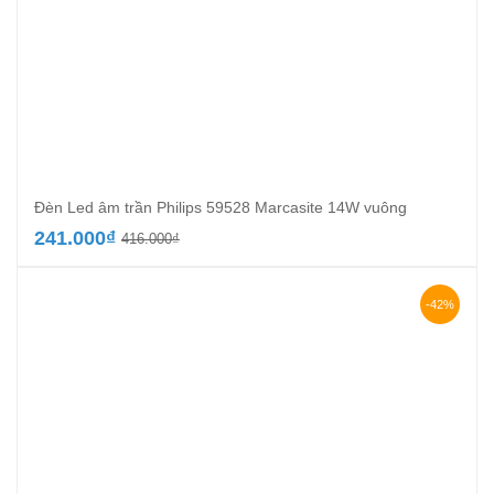
Đèn Led âm trần Philips 59528 Marcasite 14W vuông
Giá
Giá
241.000
₫
416.000
₫
gốc
hiện
là:
tại
416.000₫.
là:
-42%
241.000₫.