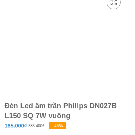
Đèn Led âm trần Philips DN027B
L150 SQ 7W vuông
Giá
Giá
185.000
₫
-45%
336.400
₫
gốc
hiện