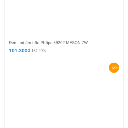
Đèn Led âm trần Philips 59202 MESON 7W
Giá
Giá
101.300
₫
184.200
₫
gốc
hiện
là:
tại
184.200₫.
là:
-42%
101.300₫.