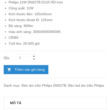
Philips 11W DN027B D125 RD tròn
là:
tại
Công suất: 11W
272.000₫.
là:
Kích thước đèn: 150x43mm
150.000₫.
Kích thước khoét lỗ: 125mm
Độ sáng: 900lm
màu ánh sáng: 3000/4000/6500K
CRI80
Tuổi thọ: 20.000 giờ
Thêm vào giỏ hàng
Danh mục:
Đèn âm trần Philips DN027B
,
Đèn led âm trần Philips
MÔ TẢ