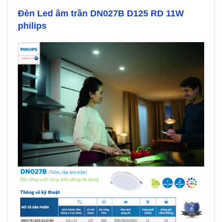
Đèn Led âm trần DN027B D125 RD 11W
philips