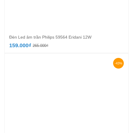
Đèn Led âm trần Philips 59564 Eridani 12W
Giá
Giá
159.000
₫
265.000
₫
gốc
hiện
là:
tại
265.000₫.
là:
-43%
159.000₫.