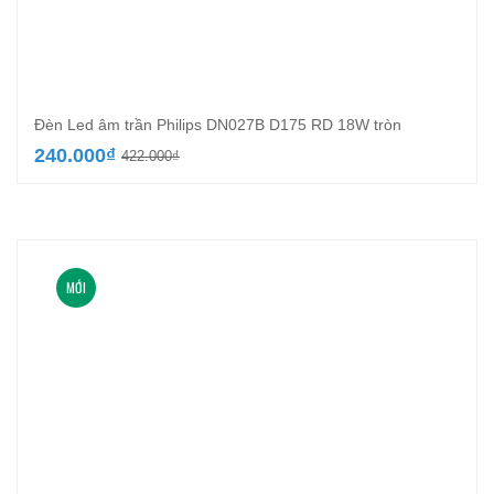
Đèn Led âm trần Philips DN027B D175 RD 18W tròn
Giá
Giá
240.000
₫
422.000
₫
gốc
hiện
là:
tại
422.000₫.
là:
240.000₫.
MỚI