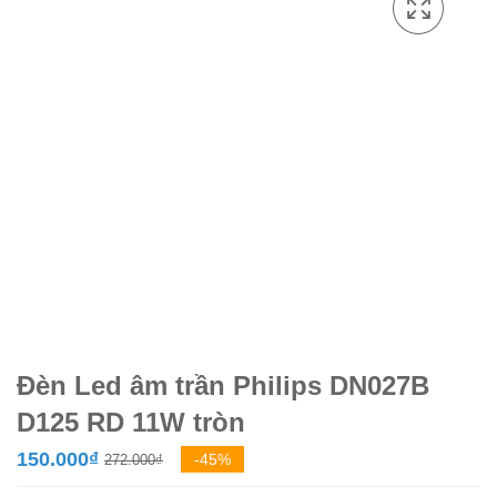
Đèn Led âm trần Philips DN027B
D125 RD 11W tròn
Giá
Giá
150.000
₫
-45%
272.000
₫
gốc
hiện