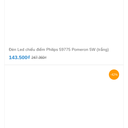
Đèn Led chiếu điểm Philips 59775 Pomeron 5W (trắng)
Giá
Giá
143.500
₫
247.360
₫
gốc
hiện
là:
tại
247.360₫.
là:
-42%
143.500₫.