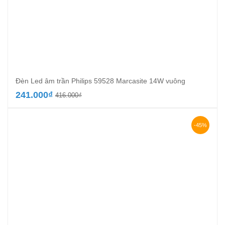
Đèn Led âm trần Philips 59528 Marcasite 14W vuông
Giá
Giá
241.000
₫
416.000
₫
gốc
hiện
là:
tại
416.000₫.
là:
-45%
241.000₫.