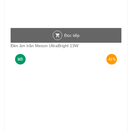
Đọc tiếp
Đèn âm trần Meson UltraBright 13W
MỚI
-40%