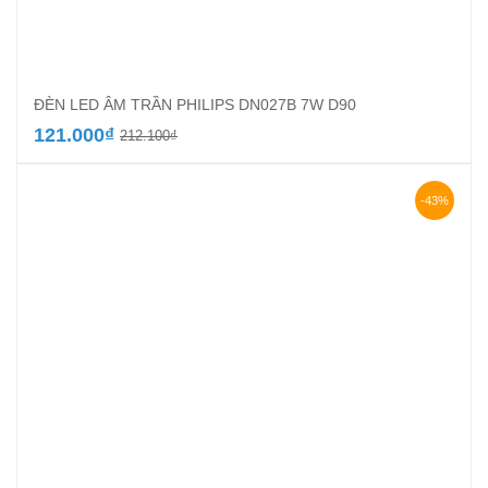
ĐÈN LED ÂM TRẦN PHILIPS DN027B 7W D90
Giá
Giá
121.000
₫
212.100
₫
gốc
hiện
là:
tại
212.100₫.
là:
-43%
121.000₫.