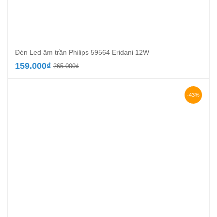
Đèn Led âm trần Philips 59564 Eridani 12W
Giá
Giá
159.000
₫
265.000
₫
gốc
hiện
là:
tại
265.000₫.
là:
-43%
159.000₫.