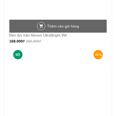
Thêm vào giỏ hàng
Đèn âm trần Meson UltraBright 9W
168.000
₫
280.000
₫
MỚI
-40%