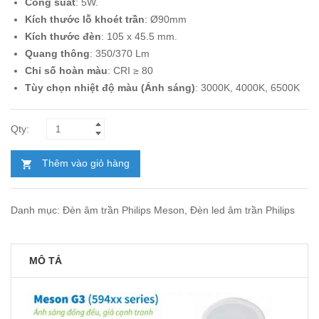
Công suất
: 5W.
161.000₫.
là:
Kích thước lỗ khoét trần
: Ø90mm
93.000₫.
Kích thước đèn
: 105 x 45.5 mm.
Quang thông
: 350/370 Lm
Chỉ số hoàn màu
: CRI ≥ 80
Tùy chọn nhiệt độ màu (Ánh sáng)
: 3000K, 4000K, 6500K
Thêm vào giỏ hàng
Danh mục:
Đèn âm trần Philips Meson
,
Đèn led âm trần Philips
MÔ TẢ