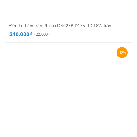
Đèn Led âm trần Philips DN027B D175 RD 18W tròn
Giá
Giá
240.000
₫
422.000
₫
gốc
hiện
là:
tại
422.000₫.
là:
-42%
240.000₫.