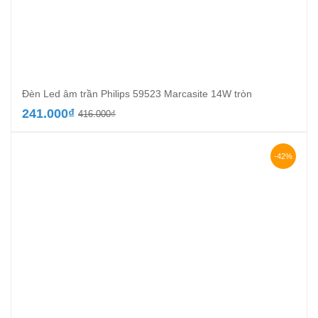
Đèn Led âm trần Philips 59523 Marcasite 14W tròn
Giá
Giá
241.000
₫
416.000
₫
gốc
hiện
là:
tại
416.000₫.
là:
-42%
241.000₫.