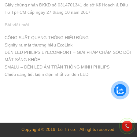
Giấy chứng nhận ĐKKD số 0314701341 do sở Kể Hoạch & Đầu
Tư TpHCM cấp ngày 27 tháng 10 năm 2017
Bài viết mới
CÔNG SUẤT QUANG THÔNG HIỂU ĐÚNG
Signify ra mắt thương hiệu EcoLink
ĐÈN LED PHILIPS EYECOMFORT – GIẢI PHÁP CHĂM SÓC ĐÔI
MẮT SÁNG KHỎE
SMALU – ĐÈN LED ÂM TRẦN THÔNG MINH PHILIPS
Chiếu sáng tiết kiệm điện nhất với đèn LED
Copyright © 2019. Lê Trí co. . All rights reserved.