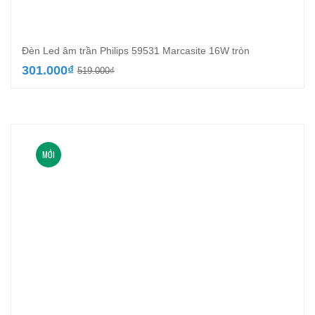
Đèn Led âm trần Philips 59531 Marcasite 16W tròn
Giá
Giá
301.000
₫
519.000
₫
gốc
hiện
là:
tại
519.000₫.
là:
301.000₫.
MỚI