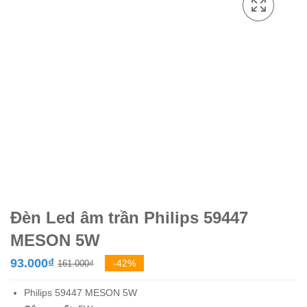
Đèn Led âm trần Philips 59447
MESON 5W
Giá
Giá
93.000
₫
-42%
161.000
₫
gốc
hiện
Philips 59447 MESON 5W
là:
tại