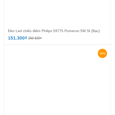
Đèn Led chiếu điểm Philips 59775 Pomeron 5W SI (Bạc)
Giá
Giá
151.300
₫
260.820
₫
gốc
hiện
là:
tại
260.820₫.
là:
-40%
151.300₫.