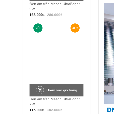
Đèn âm trần Meson UltraBright
9W
168.000
₫
280.000
₫
MỚI
-40%
Thêm vào giỏ hàng
Đèn âm trần Meson UltraBright
7W
115.000
₫
192.000
₫