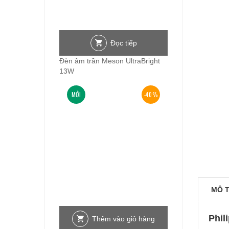
Đọc tiếp
Đèn âm trần Meson UltraBright
13W
MỚI
-40%
MÔ 
Phil
Thêm vào giỏ hàng