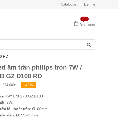
Catalogue
Liên hệ
0
Giỏ hàng
00 RD
d âm trần philips tròn 7W /
B G2 D100 RD
Giá
Giá
-42%
254.000
₫
gốc
hiện
 tròn 7W/ DN027B G2 D100
là:
tại
uất
: 7W.
254.000₫.
là:
ước lỗ khoét trần
: Ø100mm
147.000₫.
ước đèn
: Ø155×40mm.