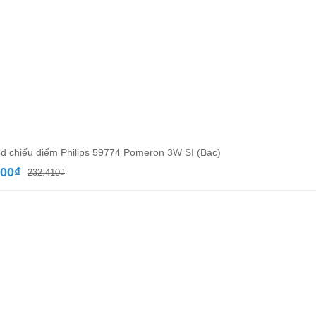
d chiếu điểm Philips 59774 Pomeron 3W SI (Bạc)
Giá
Giá
800
₫
232.410
₫
gốc
hiện
là:
tại
232.410₫.
là:
134.800₫.