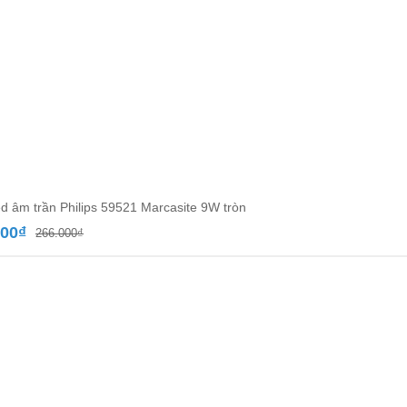
d âm trần Philips 59521 Marcasite 9W tròn
Giá
Giá
000
₫
266.000
₫
gốc
hiện
là:
tại
266.000₫.
là:
154.000₫.