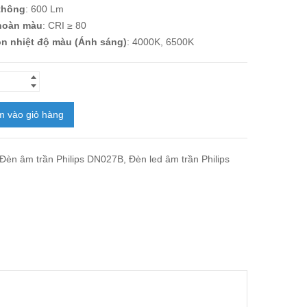
thông
: 600 Lm
 hoàn màu
: CRI ≥ 80
n nhiệt độ màu (Ánh sáng)
: 4000K, 6500K
 vào giỏ hàng
Đèn âm trần Philips DN027B
,
Đèn led âm trần Philips