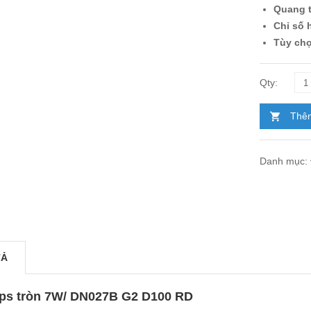
Quang 
Chỉ số
Tùy chọ
Thêm
Danh mục:
TẢ
ips
tròn 7W/ DN027B G2 D100 RD