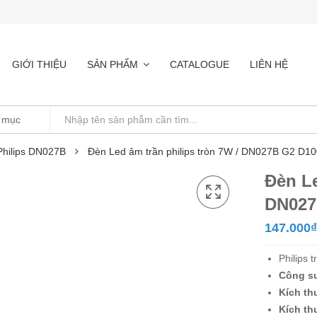
GIỚI THIỆU
SẢN PHẨM
CATALOGUE
LIÊN HỆ
Philips DN027B
Đèn Led âm trần philips tròn 7W / DN027B G2 D1
Đèn Le
DN027
147.000
₫
Philips
Công s
Kích th
Kích th