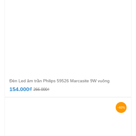
Đèn Led âm trần Philips 59526 Marcasite 9W vuông
Giá
Giá
154.000
₫
266.000
₫
gốc
hiện
là:
tại
266.000₫.
là:
-46%
154.000₫.