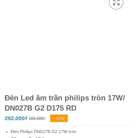
Đèn Led âm trần philips tròn 17W/
DN027B G2 D175 RD
Giá
Giá
292.000
₫
-42%
504.000
₫
gốc
hiện
Đèn Philips DN027B G2 17W tròn
là:
tại