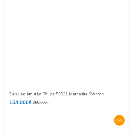
Đèn Led âm trần Philips 59521 Marcasite 9W tròn
Giá
Giá
154.000
₫
266.000
₫
gốc
hiện
là:
tại
266.000₫.
là:
-42%
154.000₫.