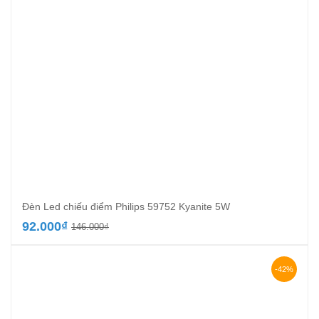
Đèn Led chiếu điểm Philips 59752 Kyanite 5W
Giá
Giá
92.000
₫
146.000
₫
gốc
hiện
là:
tại
146.000₫.
là:
-42%
92.000₫.