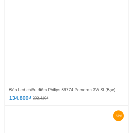
Đèn Led chiếu điểm Philips 59774 Pomeron 3W SI (Bạc)
Giá
Giá
134.800
₫
232.410
₫
gốc
hiện
là:
tại
232.410₫.
là:
-37%
134.800₫.