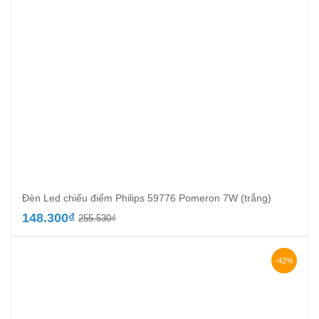
Đèn Led chiếu điểm Philips 59776 Pomeron 7W (trắng)
Giá
Giá
148.300
₫
255.530
₫
gốc
hiện
là:
tại
255.530₫.
là:
-42%
148.300₫.