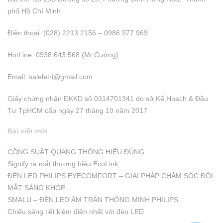
phố Hồ Chí Minh
Điện thoại: (028) 2213 2156 – 0986 977 969
HotLine: 0938 643 568 (Mr.Cường)
Email:
saleletri@gmail.com
Giấy chứng nhận ĐKKD số 0314701341 do sở Kể Hoạch & Đầu
Tư TpHCM cấp ngày 27 tháng 10 năm 2017
Bài viết mới
CÔNG SUẤT QUANG THÔNG HIỂU ĐÚNG
Signify ra mắt thương hiệu EcoLink
ĐÈN LED PHILIPS EYECOMFORT – GIẢI PHÁP CHĂM SÓC ĐÔI
MẮT SÁNG KHỎE
SMALU – ĐÈN LED ÂM TRẦN THÔNG MINH PHILIPS
Chiếu sáng tiết kiệm điện nhất với đèn LED