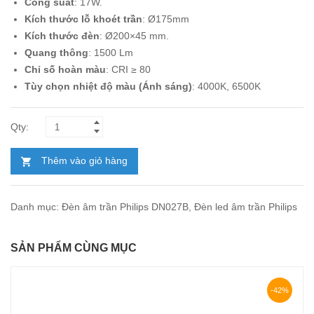
Công suất
: 17W.
504.000₫.
là:
Kích thước lỗ khoét trần
: Ø175mm
292.000₫.
Kích thước đèn
: Ø200×45 mm.
Quang thông
: 1500 Lm
Chỉ số hoàn màu
: CRI ≥ 80
Tùy chọn nhiệt độ màu (Ánh sáng)
: 4000K, 6500K
Thêm vào giỏ hàng
Danh mục:
Đèn âm trần Philips DN027B
,
Đèn led âm trần Philips
SẢN PHẨM CÙNG MỤC
-42%