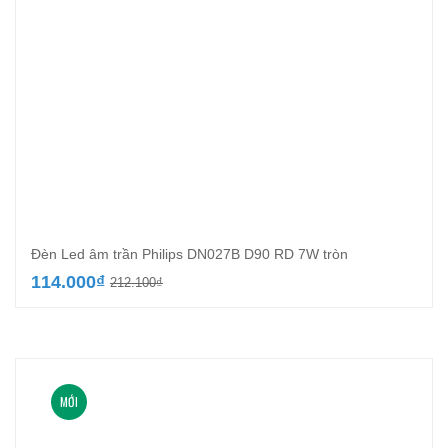
Đèn Led âm trần Philips DN027B D90 RD 7W tròn
Giá
Giá
114.000
₫
212.100
₫
gốc
hiện
là:
tại
212.100₫.
là:
114.000₫.
MỚI