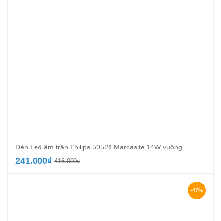
Đèn Led âm trần Philips 59528 Marcasite 14W vuông
Giá
Giá
241.000
₫
416.000
₫
gốc
hiện
là:
tại
416.000₫.
là:
-47%
241.000₫.