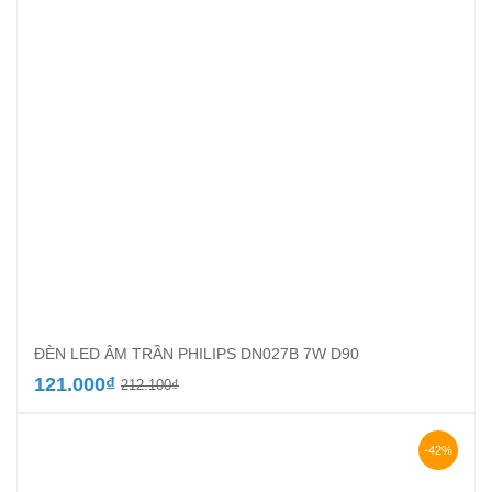
ĐÈN LED ÂM TRẦN PHILIPS DN027B 7W D90
Giá
Giá
121.000
₫
212.100
₫
gốc
hiện
là:
tại
212.100₫.
là:
-42%
121.000₫.