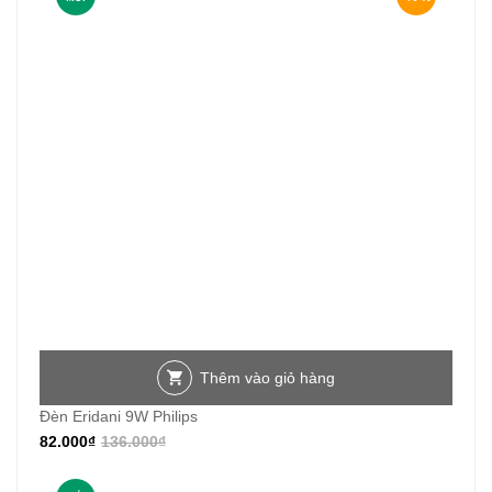
Thêm vào giỏ hàng
Đèn Eridani 9W Philips
82.000
₫
136.000
₫