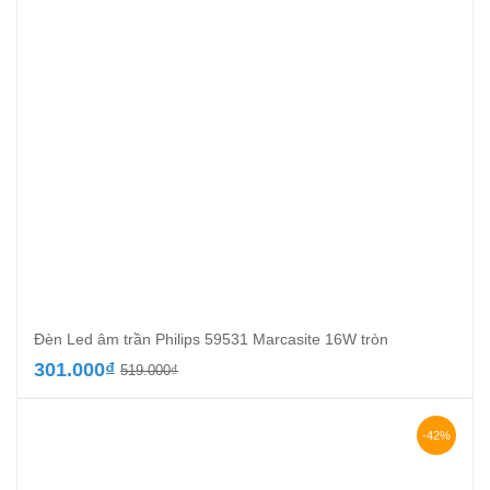
Đèn Led âm trần Philips 59531 Marcasite 16W tròn
Giá
Giá
301.000
₫
519.000
₫
gốc
hiện
là:
tại
519.000₫.
là:
-42%
301.000₫.