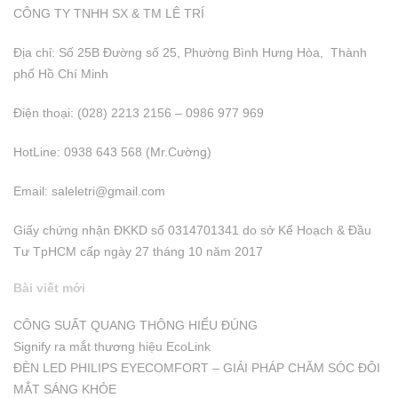
CÔNG TY TNHH SX & TM LÊ TRÍ
Địa chỉ: Số 25B Đường số 25, Phường Bình Hưng Hòa, Thành
phố Hồ Chí Minh
Điện thoại: (028) 2213 2156 – 0986 977 969
HotLine: 0938 643 568 (Mr.Cường)
Email:
saleletri@gmail.com
Giấy chứng nhận ĐKKD số 0314701341 do sở Kể Hoạch & Đầu
Tư TpHCM cấp ngày 27 tháng 10 năm 2017
Bài viết mới
CÔNG SUẤT QUANG THÔNG HIỂU ĐÚNG
Signify ra mắt thương hiệu EcoLink
ĐÈN LED PHILIPS EYECOMFORT – GIẢI PHÁP CHĂM SÓC ĐÔI
MẮT SÁNG KHỎE