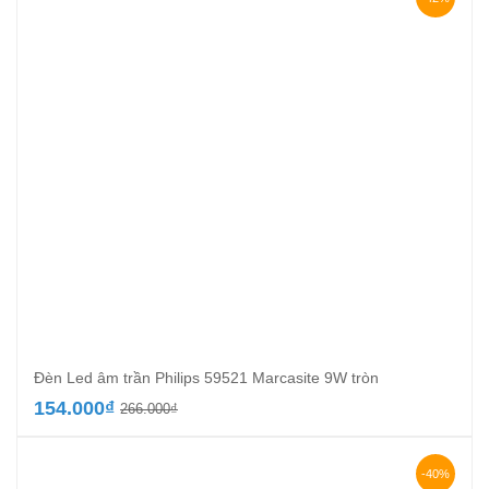
Đèn Led âm trần Philips 59521 Marcasite 9W tròn
Giá
Giá
154.000
₫
266.000
₫
gốc
hiện
là:
tại
266.000₫.
là:
-40%