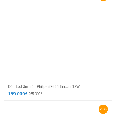
154.000₫.
Đèn Led âm trần Philips 59564 Eridani 12W
Giá
Giá
159.000
₫
265.000
₫
gốc
hiện
là:
tại
265.000₫.
là:
-43%
159.000₫.