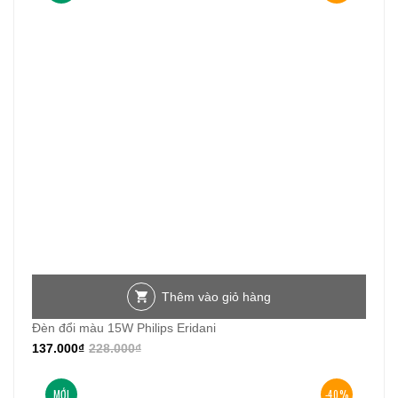
Thêm vào giỏ hàng
Đèn đổi màu 15W Philips Eridani
137.000
₫
228.000
₫
MỚI
-40%