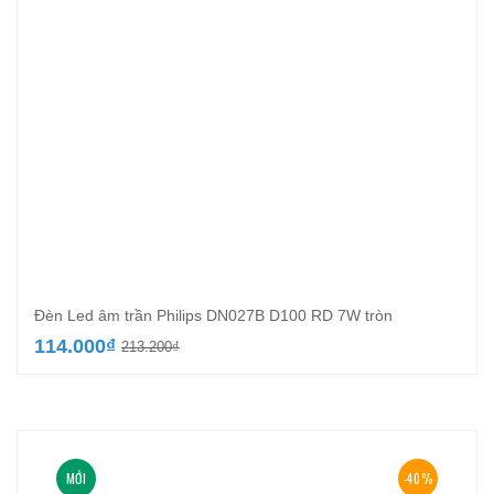
Đèn Led âm trần Philips DN027B D100 RD 7W tròn
Giá
Giá
114.000
₫
213.200
₫
gốc
hiện
là:
tại
213.200₫.
là:
114.000₫.
MỚI
-40%