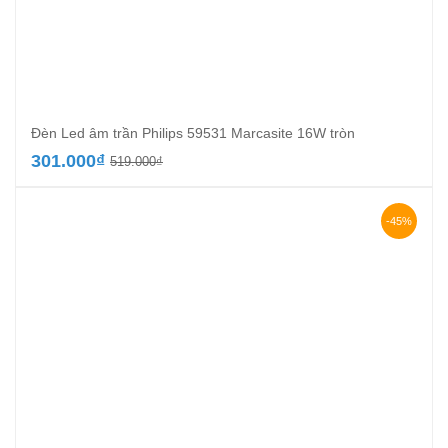
Đèn Led âm trần Philips 59531 Marcasite 16W tròn
Giá
Giá
301.000
₫
519.000
₫
gốc
hiện
là:
tại
519.000₫.
là:
-45%
301.000₫.