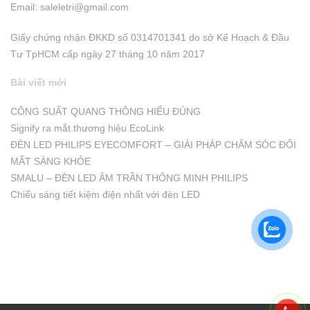
Email:
saleletri@gmail.com
Giấy chứng nhận ĐKKD số 0314701341 do sở Kể Hoạch & Đầu
Tư TpHCM cấp ngày 27 tháng 10 năm 2017
Bài viết mới
CÔNG SUẤT QUANG THÔNG HIỂU ĐÚNG
Signify ra mắt thương hiệu EcoLink
ĐÈN LED PHILIPS EYECOMFORT – GIẢI PHÁP CHĂM SÓC ĐÔI
MẮT SÁNG KHỎE
SMALU – ĐÈN LED ÂM TRẦN THÔNG MINH PHILIPS
Chiếu sáng tiết kiệm điện nhất với đèn LED