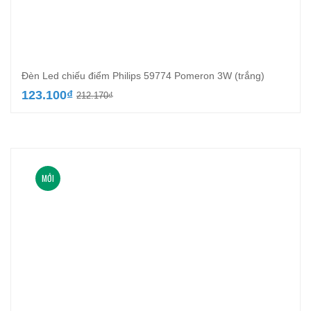
Đèn Led chiếu điểm Philips 59774 Pomeron 3W (trắng)
Giá
Giá
123.100
₫
212.170
₫
gốc
hiện
là:
tại
212.170₫.
là:
123.100₫.
MỚI