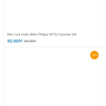
Đèn Led chiếu điểm Philips 59752 Kyanite 5W
Giá
Giá
92.000
₫
146.000
₫
gốc
hiện
là:
tại
146.000₫.
là:
-42%
92.000₫.