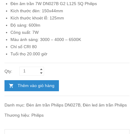
Đèn âm trần 7W DN027B G2 L125 SQ
Philips
là:
tại
Kích thước đèn: 150x44mm
302.000₫.
là:
Kích thước khoét lỗ: 125mm
175.000₫.
Độ sáng: 600lm
Công suất: 7W
Màu ánh sáng: 3000 – 4000 – 6500K
Chỉ số CRI 80
Tuổi thọ 20.000 giờ
Thêm vào giỏ hàng
Danh mục:
Đèn âm trần Philips DN027B
,
Đèn led âm trần Philips
Thương hiệu:
Philips