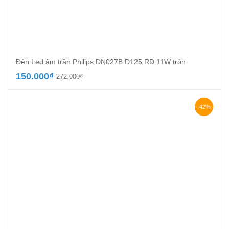
Đèn Led âm trần Philips DN027B D125 RD 11W tròn
Giá
Giá
150.000
₫
272.000
₫
gốc
hiện
là:
tại
272.000₫.
là:
-42%
150.000₫.