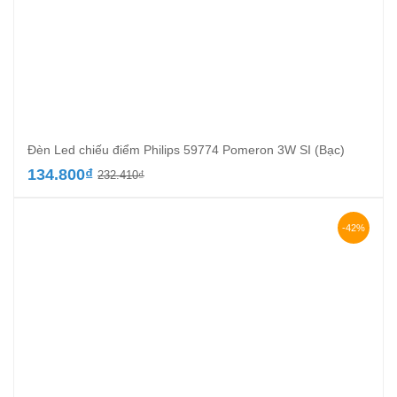
Đèn Led chiếu điểm Philips 59774 Pomeron 3W SI (Bạc)
Giá
Giá
134.800
₫
232.410
₫
gốc
hiện
là:
tại
232.410₫.
là:
-42%
134.800₫.