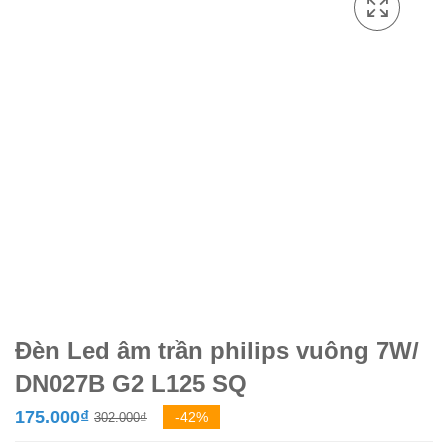
Đèn Led âm trần philips vuông 7W/
DN027B G2 L125 SQ
Giá
Giá
175.000
₫
-42%
302.000
₫
gốc
hiện