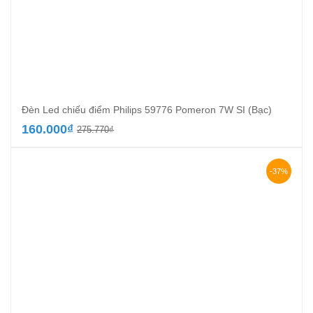
Đèn Led chiếu điểm Philips 59776 Pomeron 7W SI (Bạc)
Giá
Giá
160.000
₫
275.770
₫
gốc
hiện
là:
tại
275.770₫.
là:
-37%
160.000₫.