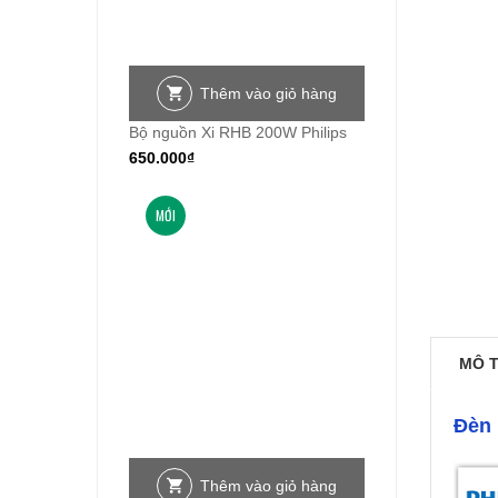
Thêm vào giỏ hàng
Bộ nguồn Xi RHB 200W Philips
650.000
₫
MỚI
MÔ 
Đèn 
Thêm vào giỏ hàng