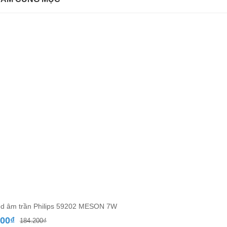
d âm trần Philips 59202 MESON 7W
Giá
Giá
300
₫
184.200
₫