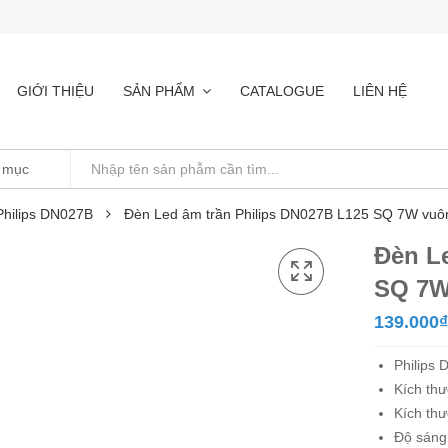
GIỚI THIỆU
SẢN PHẨM
CATALOGUE
LIÊN HỆ
Philips DN027B
Đèn Led âm trần Philips DN027B L125 SQ 7W vuô
Đèn L
SQ 7W
139.000
₫
Philips
Kích th
Kích th
Độ sáng