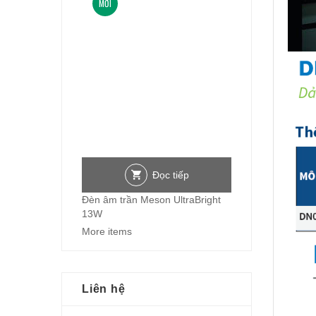
MỚI
Đọc tiếp
Đèn âm trần Meson UltraBright
13W
More items
Liên hệ