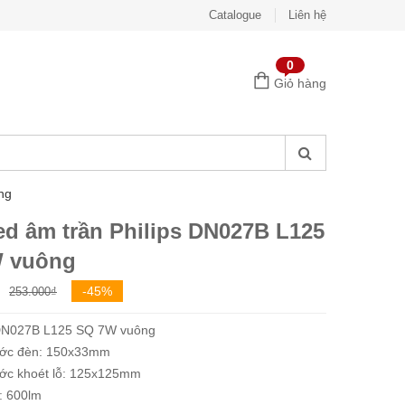
Catalogue
Liên hệ
0
Giỏ hàng
ng
ed âm trần Philips DN027B L125
 vuông
Giá
Giá
-45%
253.000
₫
gốc
hiện
 DN027B L125 SQ 7W vuông
là:
tại
ước đèn: 150x33mm
253.000₫.
là:
ước khoét lỗ: 125x125mm
139.000₫.
: 600lm