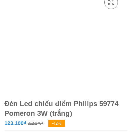
Đèn Led chiếu điểm Philips 59774
Pomeron 3W (trắng)
Giá
Giá
123.100
₫
-42%
212.170
₫
gốc
hiện