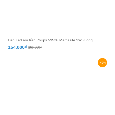
Đèn Led âm trần Philips 59526 Marcasite 9W vuông
Giá
Giá
154.000
₫
266.000
₫
gốc
hiện
là:
tại
266.000₫.
là:
-42%
154.000₫.