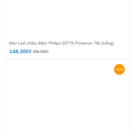
Đèn Led chiếu điểm Philips 59776 Pomeron 7W (trắng)
Giá
Giá
148.300
₫
255.530
₫
gốc
hiện
là:
tại
255.530₫.
là:
-42%
148.300₫.