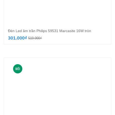
Đèn Led âm trần Philips 59531 Marcasite 16W tròn
Giá
Giá
301.000
₫
519.000
₫
gốc
hiện
là:
tại
519.000₫.
là:
301.000₫.
MỚI