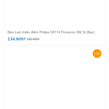
Đèn Led chiếu điểm Philips 59774 Pomeron 3W SI (Bạc)
Giá
Giá
134.800
₫
232.410
₫
gốc
hiện
là:
tại
232.410₫.
là:
-42%
134.800₫.