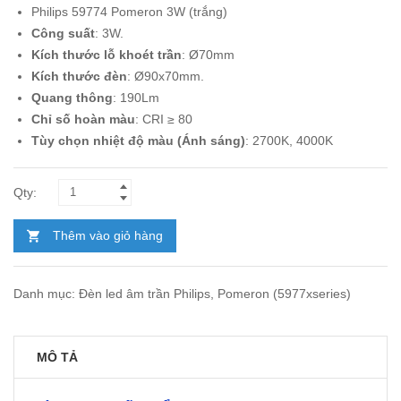
Philips 59774 Pomeron 3W (trắng)
là:
tại
Công suất
: 3W.
212.170₫.
là:
Kích thước lỗ khoét trần
: Ø70mm
123.100₫.
Kích thước đèn
: Ø90x70mm.
Quang thông
: 190Lm
Chỉ số hoàn màu
: CRI ≥ 80
Tùy chọn nhiệt độ màu (Ánh sáng)
: 2700K, 4000K
Thêm vào giỏ hàng
Danh mục:
Đèn led âm trần Philips
,
Pomeron (5977xseries)
MÔ TẢ