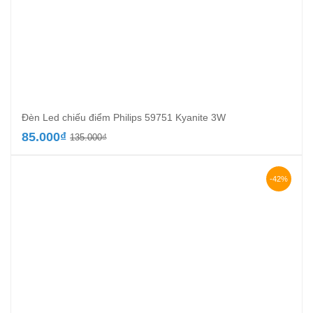
Đèn Led chiếu điểm Philips 59751 Kyanite 3W
Giá
Giá
85.000
₫
135.000
₫
gốc
hiện
là:
tại
135.000₫.
là:
-42%
85.000₫.