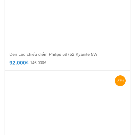
Đèn Led chiếu điểm Philips 59752 Kyanite 5W
Giá
Giá
92.000
₫
146.000
₫
gốc
hiện
là:
tại
146.000₫.
là:
-37%
92.000₫.