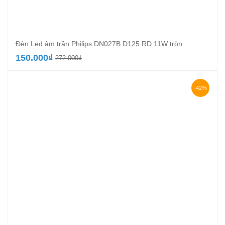
Đèn Led âm trần Philips DN027B D125 RD 11W tròn
Giá
Giá
150.000
₫
272.000
₫
gốc
hiện
là:
tại
272.000₫.
là:
-42%
150.000₫.