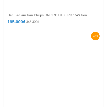
Đèn Led âm trần Philips DN027B D150 RD 15W tròn
Giá
Giá
195.000
₫
343.300
₫
gốc
hiện
là:
tại
343.300₫.
là:
-42%
195.000₫.