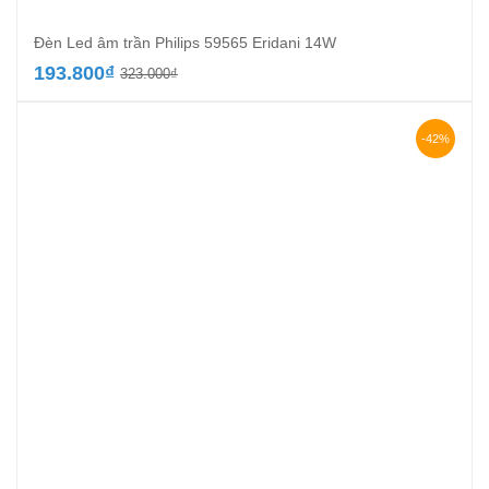
Đèn Led âm trần Philips 59565 Eridani 14W
Giá
Giá
193.800
₫
323.000
₫
gốc
hiện
là:
tại
323.000₫.
là:
-42%
193.800₫.