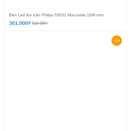
Đèn Led âm trần Philips 59531 Marcasite 16W tròn
Giá
Giá
301.000
₫
519.000
₫
gốc
hiện
là:
tại
519.000₫.
là:
-40%
301.000₫.