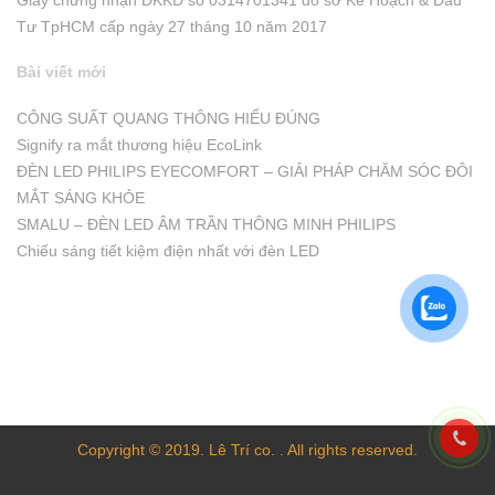
Giấy chứng nhận ĐKKD số 0314701341 do sở Kể Hoạch & Đầu
Tư TpHCM cấp ngày 27 tháng 10 năm 2017
Bài viết mới
CÔNG SUẤT QUANG THÔNG HIỂU ĐÚNG
Signify ra mắt thương hiệu EcoLink
ĐÈN LED PHILIPS EYECOMFORT – GIẢI PHÁP CHĂM SÓC ĐÔI
MẮT SÁNG KHỎE
SMALU – ĐÈN LED ÂM TRẦN THÔNG MINH PHILIPS
Chiếu sáng tiết kiệm điện nhất với đèn LED
Copyright © 2019. Lê Trí co. . All rights reserved.