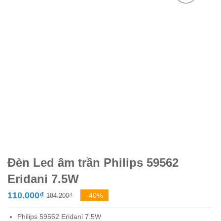
Đèn Led âm trần Philips 59562
Eridani 7.5W
Giá
Giá
110.000
₫
-40%
184.200
₫
gốc
hiện
Philips 59562 Eridani 7.5W
là:
tại