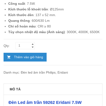
Công suất
: 7.5W.
184.200₫.
là:
Kích thước lỗ khoét trần
: Ø125mm
110.000₫.
Kích thước đèn
: 137 x 52 mm.
Quang thông
: 600/630 Lm
Chỉ số hoàn màu
: CRI ≥ 80
Tùy chọn nhiệt độ màu (Ánh sáng)
: 3000K, 4000K, 6500K
Thêm vào giỏ hàng
Danh mục:
Đèn led âm trần Philips
,
Eridani
MÔ TẢ
Đèn Led âm trần 59262 Eridani 7.5W