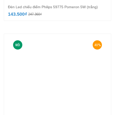
Đèn Led chiếu điểm Philips 59775 Pomeron 5W (trắng)
Giá
Giá
143.500
₫
247.360
₫
gốc
hiện
là:
tại
247.360₫.
là:
143.500₫.
MỚI
-40%