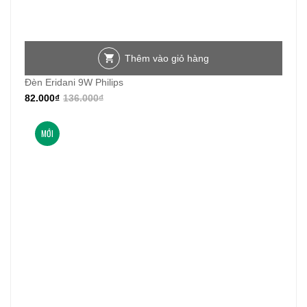
Thêm vào giỏ hàng
Đèn Eridani 9W Philips
82.000
₫
136.000
₫
MỚI