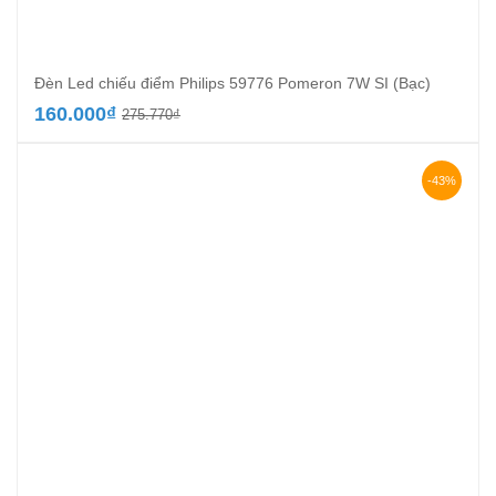
Đèn Led chiếu điểm Philips 59776 Pomeron 7W SI (Bạc)
Giá
Giá
160.000
₫
275.770
₫
gốc
hiện
là:
tại
275.770₫.
là:
-43%
160.000₫.