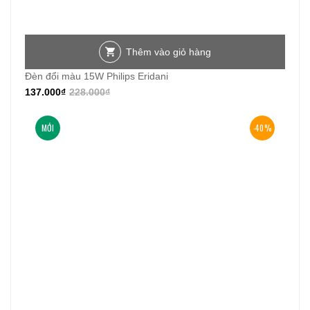
Thêm vào giỏ hàng
Đèn đổi màu 15W Philips Eridani
137.000
₫
228.000
₫
MỚI
-40%