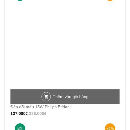
Thêm vào giỏ hàng
Đèn đổi màu 15W Philips Eridani
137.000
₫
228.000
₫
MỚI
-40%