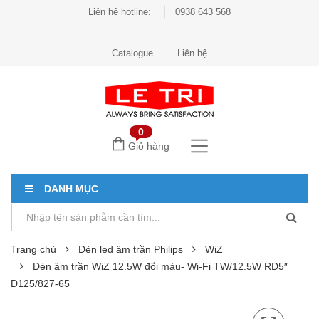
Liên hệ hotline:
0938 643 568
Catalogue
Liên hệ
0
Giỏ hàng
DANH MỤC
Trang chủ
Đèn led âm trần Philips
WiZ
Đèn âm trần WiZ 12.5W đổi màu- Wi-Fi TW/12.5W RD5″
D125/827-65