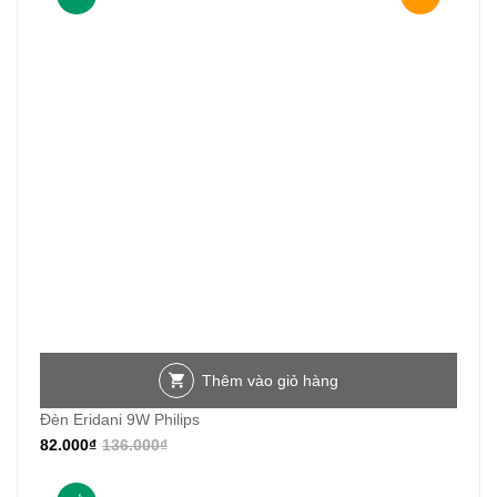
Thêm vào giỏ hàng
Đèn Eridani 9W Philips
82.000
₫
136.000
₫