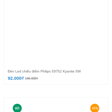
Đèn Led chiếu điểm Philips 59752 Kyanite 5W
Giá
Giá
92.000
₫
146.000
₫
gốc
hiện
là:
tại
146.000₫.
là:
92.000₫.
MỚI
-40%