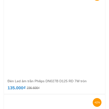
301.000₫.
Đèn Led âm trần Philips DN027B D125 RD 7W tròn
Giá
Giá
135.000
₫
236.600
₫
gốc
hiện
là:
tại
236.600₫.
là:
-42%
135.000₫.