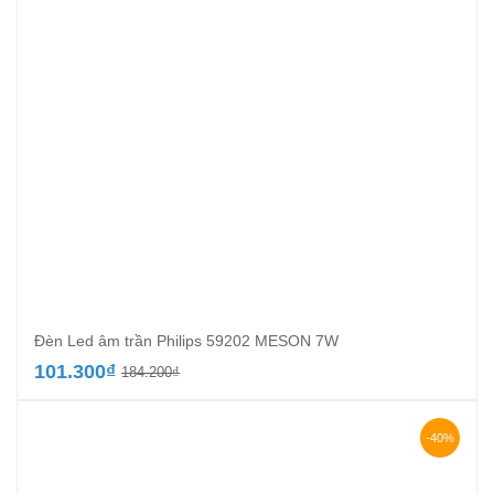
Đèn Led âm trần Philips 59202 MESON 7W
Giá
Giá
101.300
₫
184.200
₫
gốc
hiện
là:
tại
184.200₫.
là:
-40%
101.300₫.