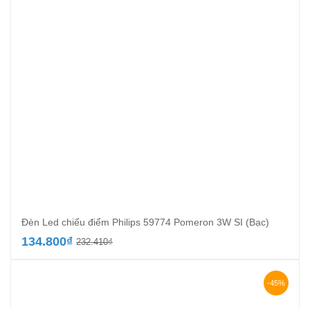
Đèn Led chiếu điểm Philips 59774 Pomeron 3W SI (Bạc)
Giá
Giá
134.800
₫
232.410
₫
gốc
hiện
là:
tại
232.410₫.
là:
-45%
134.800₫.