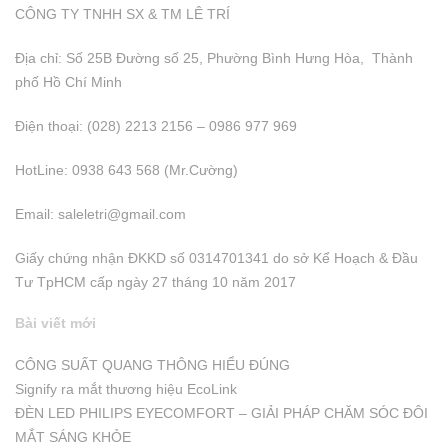
CÔNG TY TNHH SX & TM LÊ TRÍ
Địa chỉ: Số 25B Đường số 25, Phường Bình Hưng Hòa, Thành
phố Hồ Chí Minh
Điện thoại: (028) 2213 2156 – 0986 977 969
HotLine: 0938 643 568 (Mr.Cường)
Email:
saleletri@gmail.com
Giấy chứng nhận ĐKKD số 0314701341 do sở Kể Hoạch & Đầu
Tư TpHCM cấp ngày 27 tháng 10 năm 2017
Bài viết mới
CÔNG SUẤT QUANG THÔNG HIỂU ĐÚNG
Signify ra mắt thương hiệu EcoLink
ĐÈN LED PHILIPS EYECOMFORT – GIẢI PHÁP CHĂM SÓC ĐÔI
MẮT SÁNG KHỎE