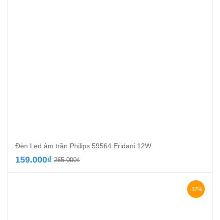
Đèn Led âm trần Philips 59564 Eridani 12W
Giá
Giá
159.000
₫
265.000
₫
gốc
hiện
là:
tại
265.000₫.
là:
-37%
159.000₫.