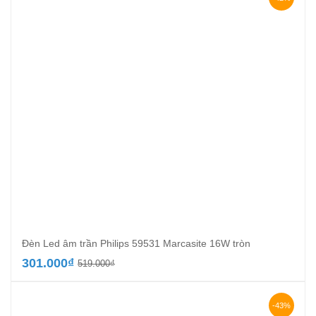
Đèn Led âm trần Philips 59531 Marcasite 16W tròn
Giá
Giá
301.000
₫
519.000
₫
gốc
hiện
là:
tại
519.000₫.
là:
-43%