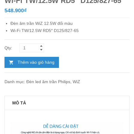
Wi-Fi TW/12.5W RD5″ D125/827-65
548.900
₫
Đèn âm trần
WiZ 12.5W đổi màu
Wi-Fi TW/12.5W RD5″ D125/827-65
Thêm vào giỏ hàng
Danh mục:
Đèn led âm trần Philips
,
WiZ
MÔ TẢ