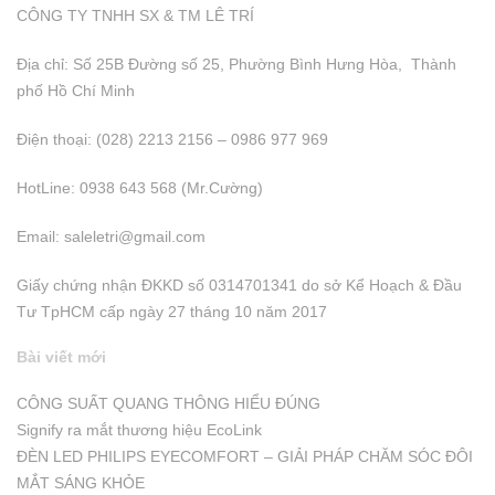
CÔNG TY TNHH SX & TM LÊ TRÍ
Địa chỉ: Số 25B Đường số 25, Phường Bình Hưng Hòa, Thành
phố Hồ Chí Minh
Điện thoại: (028) 2213 2156 – 0986 977 969
HotLine: 0938 643 568 (Mr.Cường)
Email:
saleletri@gmail.com
Giấy chứng nhận ĐKKD số 0314701341 do sở Kể Hoạch & Đầu
Tư TpHCM cấp ngày 27 tháng 10 năm 2017
Bài viết mới
CÔNG SUẤT QUANG THÔNG HIỂU ĐÚNG
Signify ra mắt thương hiệu EcoLink
ĐÈN LED PHILIPS EYECOMFORT – GIẢI PHÁP CHĂM SÓC ĐÔI
MẮT SÁNG KHỎE