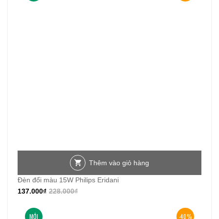
Thêm vào giỏ hàng
Đèn đổi màu 15W Philips Eridani
137.000
₫
228.000
₫
MỚI
-40%