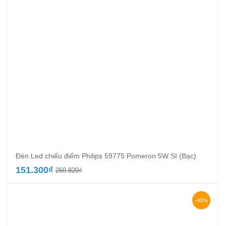
Đèn Led chiếu điểm Philips 59775 Pomeron 5W SI (Bạc)
Giá
Giá
151.300
₫
260.820
₫
gốc
hiện
là:
tại
260.820₫.
là:
-40%
151.300₫.