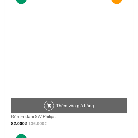
Thêm vào giỏ hàng
Đèn Eridani 9W Philips
82.000
₫
136.000
₫