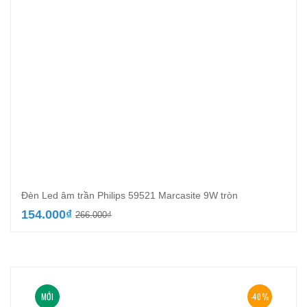
Đèn Led âm trần Philips 59521 Marcasite 9W tròn
Giá
Giá
154.000
₫
266.000
₫
gốc
hiện
là:
tại
266.000₫.
là:
154.000₫.
MỚI
-40%