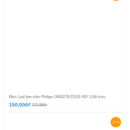
101.300₫.
Đèn Led âm trần Philips DN027B D125 RD 11W tròn
Giá
Giá
150.000
₫
272.000
₫
gốc
hiện
là:
tại
272.000₫.
là:
-37%
150.000₫.