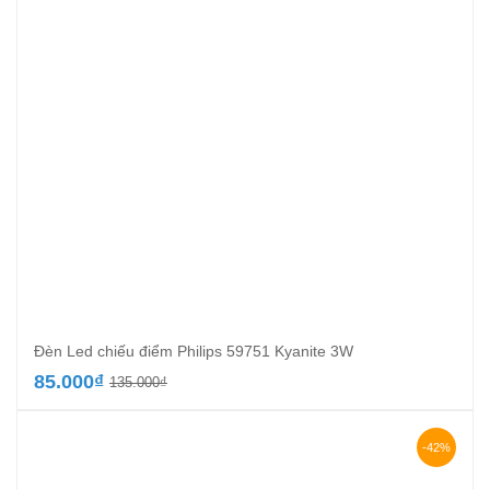
Đèn Led chiếu điểm Philips 59751 Kyanite 3W
Giá
Giá
85.000
₫
135.000
₫
gốc
hiện
là:
tại
135.000₫.
là:
-42%
85.000₫.