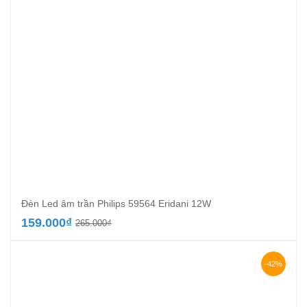
Đèn Led âm trần Philips 59564 Eridani 12W
Giá
Giá
159.000
₫
265.000
₫
gốc
hiện
là:
tại
265.000₫.
là:
-42%
159.000₫.