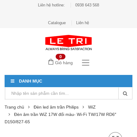
Liên hệ hotline:
0938 643 568
Catalogue
Liên hệ
0
Giỏ hàng
DANH MỤC
Trang chủ
Đèn led âm trần Philips
WiZ
Đèn âm trần WiZ 17W đổi màu- Wi-Fi TW/17W RD6″
D150/827-65