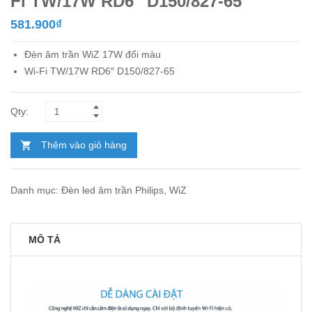
Fi TW/17W RD6″ D150/827-65
581.900
₫
Đèn âm trần
WiZ 17W đổi màu
Wi-Fi TW/17W RD6″ D150/827-65
Thêm vào giỏ hàng
Danh mục:
Đèn led âm trần Philips
,
WiZ
MÔ TẢ