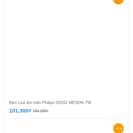
Đèn Led âm trần Philips 59202 MESON 7W
Giá
Giá
101.300
₫
184.200
₫
gốc
hiện
là:
tại
184.200₫.
là:
-45%