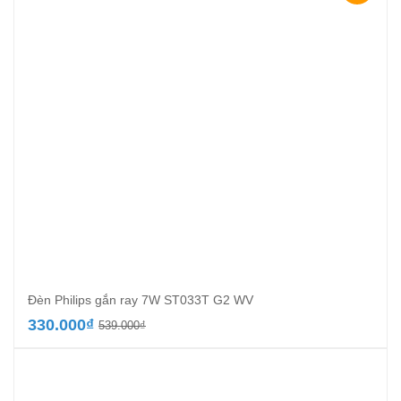
535.000₫.
Đèn Philips gắn ray 7W ST033T G2 WV
Giá
Giá
330.000
₫
539.000
₫
gốc
hiện
là:
tại
539.000₫.
là:
330.000₫.