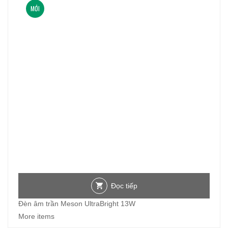
MỚI
Đọc tiếp
Đèn âm trần Meson UltraBright 13W
More items