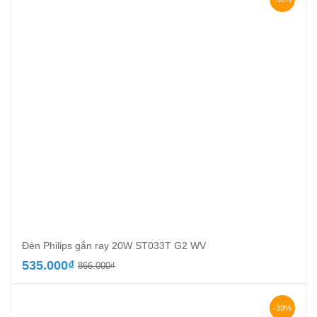
Đèn Philips gắn ray 20W ST033T G2 WV
Giá
Giá
535.000
₫
866.000
₫
gốc
hiện
là:
tại
866.000₫.
là:
-39%