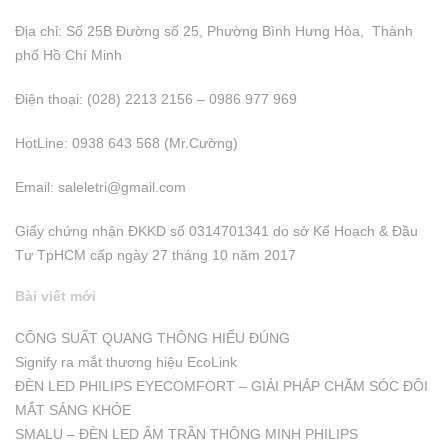
Địa chỉ: Số 25B Đường số 25, Phường Bình Hưng Hòa, Thành
phố Hồ Chí Minh
Điện thoại: (028) 2213 2156 – 0986 977 969
HotLine: 0938 643 568 (Mr.Cường)
Email:
saleletri@gmail.com
Giấy chứng nhận ĐKKD số 0314701341 do sở Kể Hoạch & Đầu
Tư TpHCM cấp ngày 27 tháng 10 năm 2017
Bài viết mới
CÔNG SUẤT QUANG THÔNG HIỂU ĐÚNG
Signify ra mắt thương hiệu EcoLink
ĐÈN LED PHILIPS EYECOMFORT – GIẢI PHÁP CHĂM SÓC ĐÔI
MẮT SÁNG KHỎE
SMALU – ĐÈN LED ÂM TRẦN THÔNG MINH PHILIPS