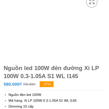
Nguồn led 100W đèn đường Xi LP
100W 0.3-1.05A S1 WL I145
Giá
Giá
580.000
₫
-27%
790.000
₫
gốc
hiện
Nguồn đèn led 100W
là:
tại
Mã hàng: Xi LP 100W 0.3-1.05A S1 WL I145
790.000₫.
là:
Dimming 10 cấp
580.000₫.