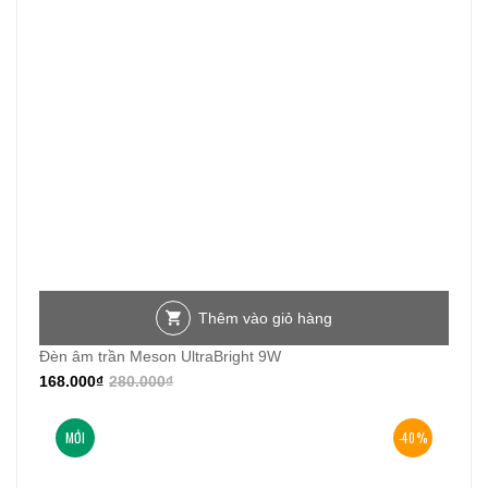
Thêm vào giỏ hàng
Đèn âm trần Meson UltraBright 9W
168.000
₫
280.000
₫
MỚI
-40%