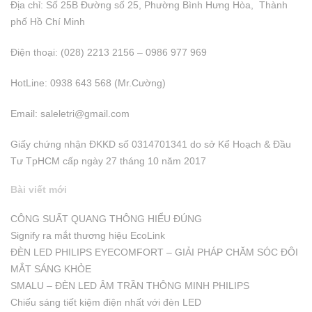
Địa chỉ: Số 25B Đường số 25, Phường Bình Hưng Hòa, Thành
phố Hồ Chí Minh
Điện thoại: (028) 2213 2156 – 0986 977 969
HotLine: 0938 643 568 (Mr.Cường)
Email:
saleletri@gmail.com
Giấy chứng nhận ĐKKD số 0314701341 do sở Kể Hoạch & Đầu
Tư TpHCM cấp ngày 27 tháng 10 năm 2017
Bài viết mới
CÔNG SUẤT QUANG THÔNG HIỂU ĐÚNG
Signify ra mắt thương hiệu EcoLink
ĐÈN LED PHILIPS EYECOMFORT – GIẢI PHÁP CHĂM SÓC ĐÔI
MẮT SÁNG KHỎE
SMALU – ĐÈN LED ÂM TRẦN THÔNG MINH PHILIPS
Chiếu sáng tiết kiệm điện nhất với đèn LED