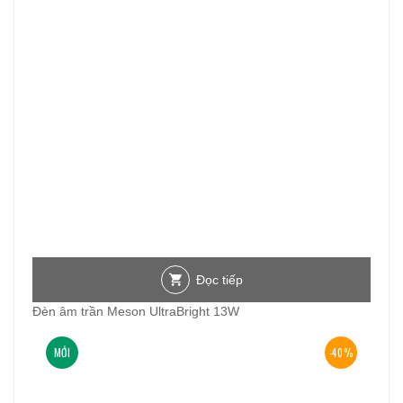
Đọc tiếp
Đèn âm trần Meson UltraBright 13W
MỚI
-40%