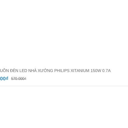
UỒN ĐÈN LED NHÀ XƯỞNG PHILIPS XITANIUM 150W 0.7A
Giá
Giá
000
₫
570.000
₫
gốc
hiện
là:
tại
570.000₫.
là:
530.000₫.