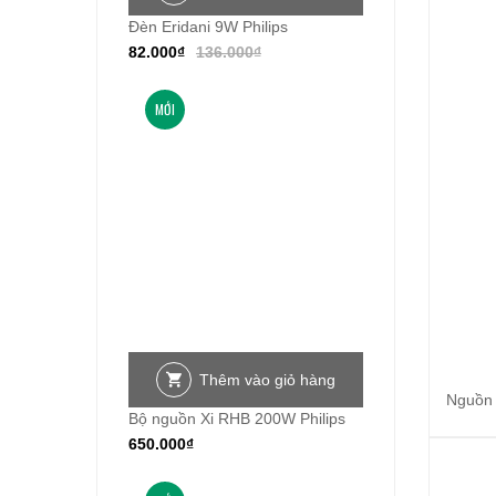
Đèn Eridani 9W Philips
82.000
₫
136.000
₫
MỚI
Thêm vào giỏ hàng
Nguồn 
Bộ nguồn Xi RHB 200W Philips
650.000
₫