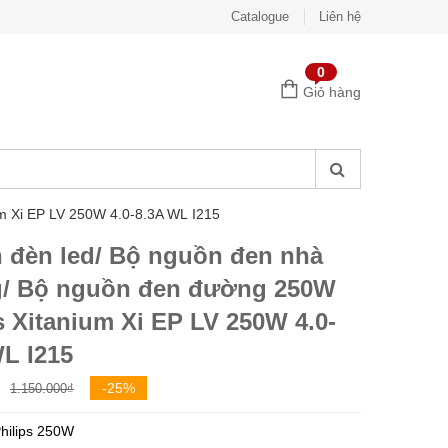
Catalogue
Liên hệ
0
Giỏ hàng
m Xi EP LV 250W 4.0-8.3A WL I215
 đèn led/ Bộ nguồn đen nhà
/ Bộ nguồn đen đường 250W
s Xitanium Xi EP LV 250W 4.0-
L I215
Giá
Giá
-25%
1.150.000
₫
gốc
hiện
hilips 250W
là:
tại