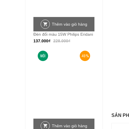
Thêm vào giỏ hàng
Đèn đổi màu 15W Philips Eridani
137.000
₫
228.000
₫
MỚI
-40%
SẢN P
Thêm vào giỏ hàng