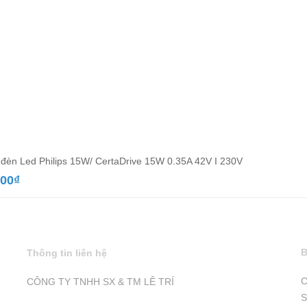
đèn Led Philips 15W/ CertaDrive 15W 0.35A 42V I 230V
000
₫
B
Thông tin liên hệ
C
CÔNG TY TNHH SX & TM LÊ TRÍ
S