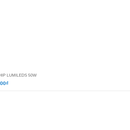
HIP LUMILEDS 50W
000
₫