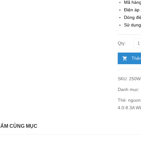
Mã hàng
Điện áp
Dòng điệ
Sử dụng
Thêm
SKU:
250W 
Danh mục:
Thẻ:
nguon 
4.0-8.3A W
HẨM CÙNG MỤC