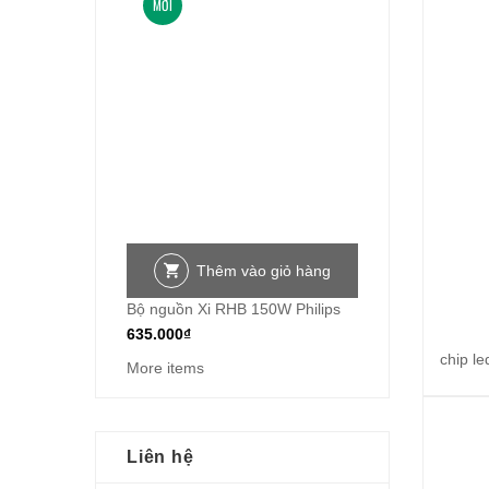
MỚI
Thêm vào giỏ hàng
Bộ nguồn Xi RHB 150W Philips
635.000
₫
chip l
More items
Liên hệ