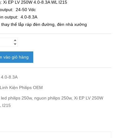
: Xi EP LV 250W 4.0-8.3A WL I215
1.150.000₫.
là:
 output: 24-50 Vdc
865.000₫.
n output: 4.0-8.3A
 thay thế lắp ráp đèn đường, đèn nhà xưởng
 vào giỏ hàng
4.0-8.3A
Linh Kiện Philips OEM
led philips 250w
,
nguon philips 250w
,
Xi EP LV 250W
L I215