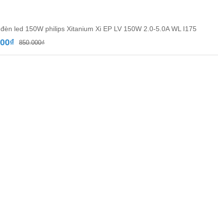
đèn led 150W philips Xitanium Xi EP LV 150W 2.0-5.0A WL I175
Giá
Giá
000
₫
850.000
₫
gốc
hiện
là:
tại
850.000₫.
là:
580.000₫.