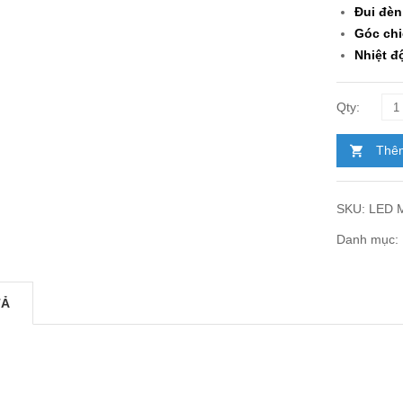
Đui đèn
Góc chi
Nhiệt đ
Thêm
SKU:
LED 
Danh mục:
TẢ