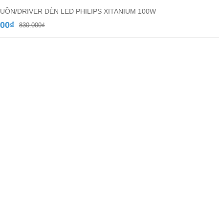
UỒN/DRIVER ĐÈN LED PHILIPS XITANIUM 100W
Giá
Giá
000
₫
830.000
₫
gốc
hiện
là:
tại
830.000₫.
là:
550.000₫.