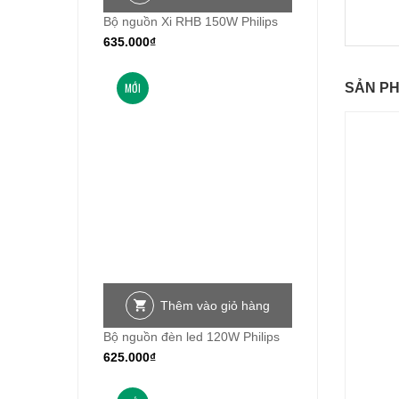
Bộ nguồn Xi RHB 150W Philips
635.000
₫
MỚI
SẢN P
Thêm vào giỏ hàng
Bộ nguồn đèn led 120W Philips
625.000
₫