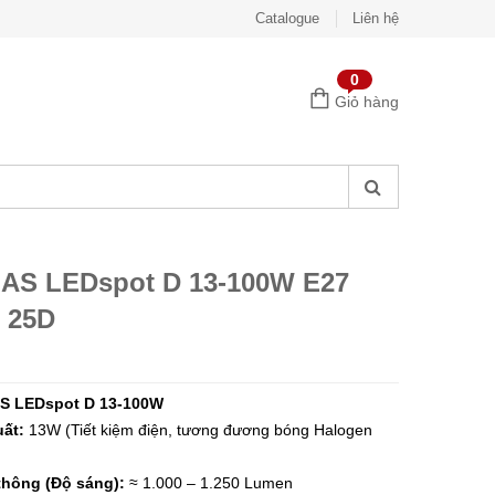
Catalogue
Liên hệ
0
Giỏ hàng
AS LEDspot D 13-100W E27
 25D
S LEDspot D 13-100W
ất:
13W (Tiết kiệm điện, tương đương bóng Halogen
hông (Độ sáng):
≈ 1.000 – 1.250 Lumen