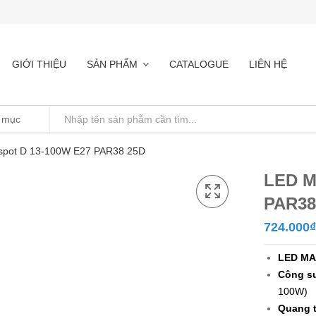
GIỚI THIỆU
SẢN PHẨM
CATALOGUE
LIÊN HỆ
pot D 13-100W E27 PAR38 25D
LED M
PAR38
724.000
₫
LED MA
Công su
100W)
Quang t