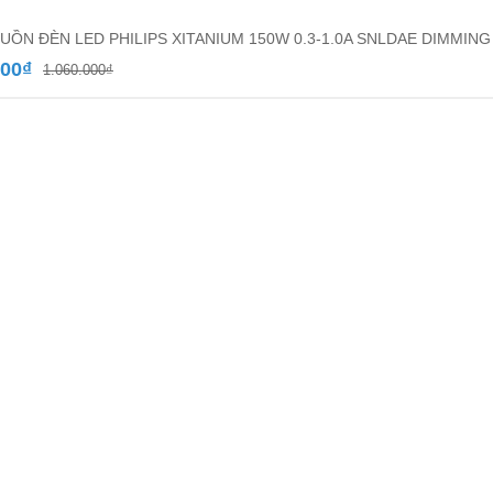
UỒN ĐÈN LED PHILIPS XITANIUM 150W 0.3-1.0A SNLDAE DIMMING
Giá
Giá
000
₫
1.060.000
₫
gốc
hiện
là:
tại
1.060.000₫.
là:
950.000₫.