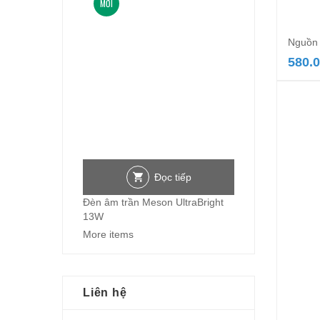
MỚI
Nguồn 
580.
Đọc tiếp
Đèn âm trần Meson UltraBright
13W
More items
Liên hệ