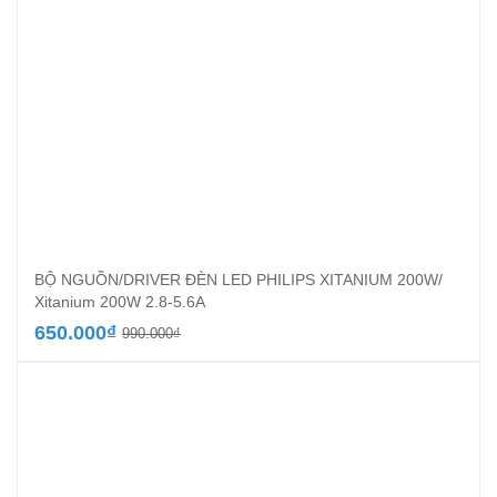
BỘ NGUỒN/DRIVER ĐÈN LED PHILIPS XITANIUM 200W/
Xitanium 200W 2.8-5.6A
Giá
Giá
650.000
₫
990.000
₫
gốc
hiện
là:
tại
990.000₫.
là:
650.000₫.