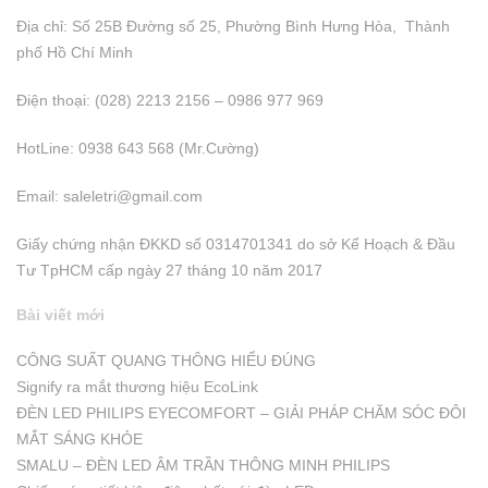
Địa chỉ: Số 25B Đường số 25, Phường Bình Hưng Hòa, Thành
phố Hồ Chí Minh
Điện thoại: (028) 2213 2156 – 0986 977 969
HotLine: 0938 643 568 (Mr.Cường)
Email:
saleletri@gmail.com
Giấy chứng nhận ĐKKD số 0314701341 do sở Kể Hoạch & Đầu
Tư TpHCM cấp ngày 27 tháng 10 năm 2017
Bài viết mới
CÔNG SUẤT QUANG THÔNG HIỂU ĐÚNG
Signify ra mắt thương hiệu EcoLink
ĐÈN LED PHILIPS EYECOMFORT – GIẢI PHÁP CHĂM SÓC ĐÔI
MẮT SÁNG KHỎE
SMALU – ĐÈN LED ÂM TRẦN THÔNG MINH PHILIPS