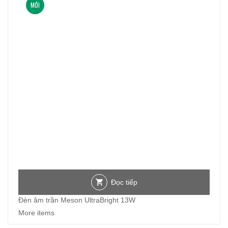
MỚI
Đọc tiếp
Đèn âm trần Meson UltraBright 13W
More items