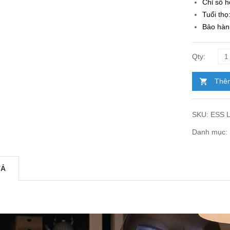
Chỉ số 
Tuổi thọ
Bảo hàn
Thêm
SKU:
ESS L
Danh mục:
TẢ