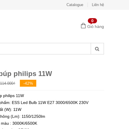
Catalogue
Liên hệ
0
Giỏ hàng
búp philips 11W
Giá
Giá
-42%
114.000
₫
gốc
hiện
p philips 11W
là:
tại
phẩm: ESS Led Bulb 11W E27 3000/6500K 230V
114.000₫.
là:
ất (W): 11W
66.000₫.
hông (Lm): 1150/1250lm
ộ màu : 3000K/6500K