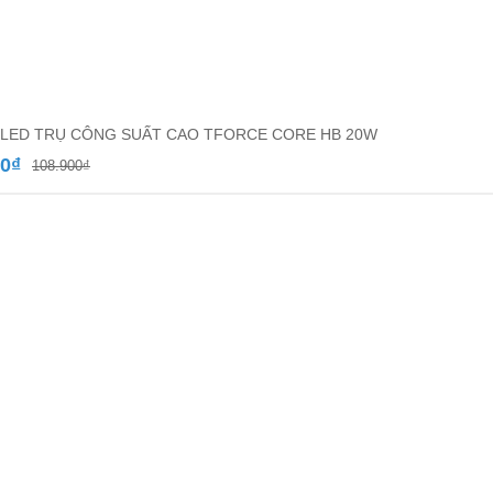
LED TRỤ CÔNG SUẤT CAO TFORCE CORE HB 20W
Giá
Giá
00
₫
108.900
₫
gốc
hiện
là:
tại
108.900₫.
là:
71.000₫.