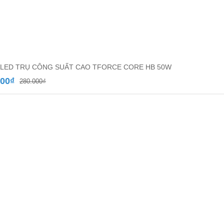
LED TRỤ CÔNG SUẤT CAO TFORCE CORE HB 50W
Giá
Giá
500
₫
280.000
₫
gốc
hiện
là:
tại
280.000₫.
là:
172.500₫.