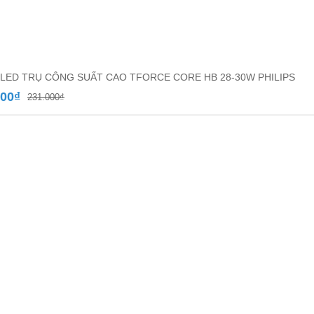
LED TRỤ CÔNG SUẤT CAO TFORCE CORE HB 28-30W PHILIPS
Giá
Giá
500
₫
231.000
₫
gốc
hiện
là:
tại
231.000₫.
là:
152.500₫.