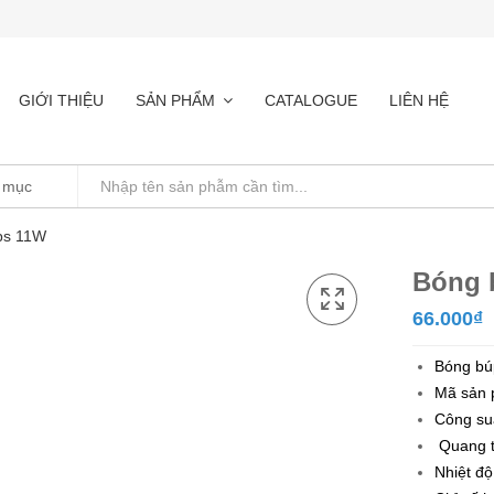
GIỚI THIỆU
SẢN PHẨM
CATALOGUE
LIÊN HỆ
ips 11W
Bóng 
66.000
₫
Bóng bú
Mã sản 
Công su
Quang t
Nhiệt đ