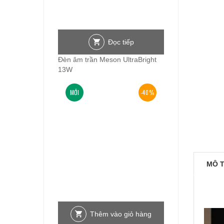
Đọc tiếp
Đèn âm trần Meson UltraBright
13W
MỚI
-40%
MÔ 
Thêm vào giỏ hàng