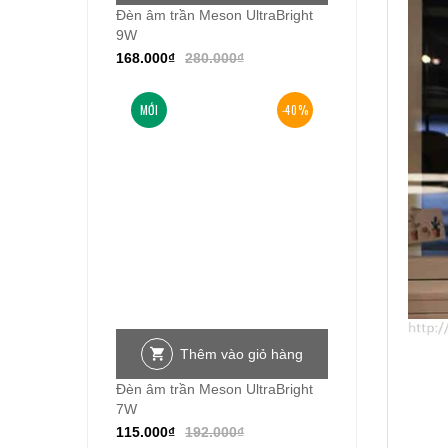
Đèn âm trần Meson UltraBright
9W
168.000
₫
280.000
₫
MỚI
-40%
Thêm vào giỏ hàng
Đèn âm trần Meson UltraBright
7W
115.000
₫
192.000
₫