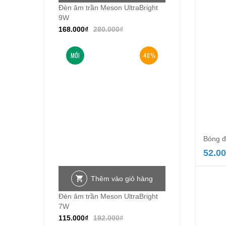
Đèn âm trần Meson UltraBright
9W
168.000
₫
280.000
₫
MỚI
-40%
Bóng đ
52.0
Thêm vào giỏ hàng
Đèn âm trần Meson UltraBright
7W
115.000
₫
192.000
₫