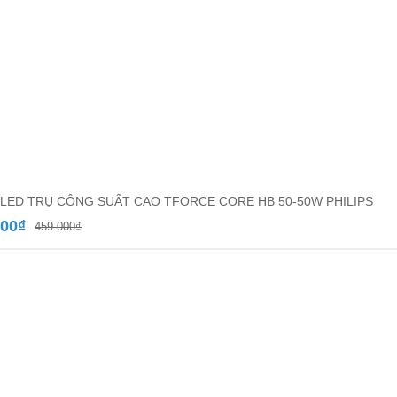
LED TRỤ CÔNG SUẤT CAO TFORCE CORE HB 50-50W PHILIPS
Giá
Giá
000
₫
459.000
₫
gốc
hiện
là:
tại
459.000₫.
là:
250.000₫.