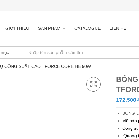
GIỚI THIỆU
SẢN PHẨM
CATALOGUE
LIÊN HỆ
Ụ CÔNG SUẤT CAO TFORCE CORE HB 50W
BÓNG
TFOR
172.500
₫
BÓNG L
Mã sản 
Công su
Quang t