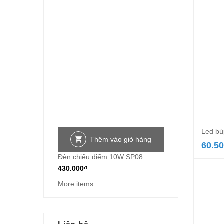
Led b
Thêm vào giỏ hàng
60.5
Đèn chiếu điểm 10W SP08
430.000
₫
More items