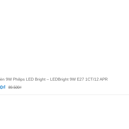
èn 9W Philips LED Bright – LEDBright 9W E27 1CT/12 APR
Giá
Giá
00
₫
89.500
₫
gốc
hiện
là:
tại
89.500₫.
là:
52.000₫.