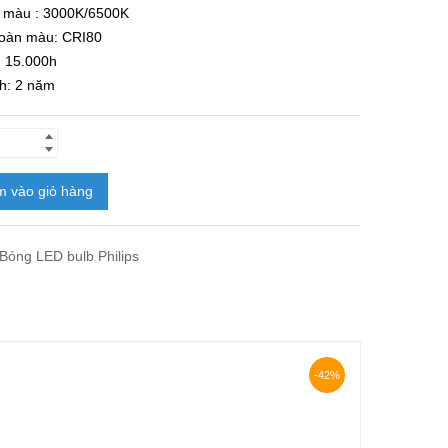
ộ màu : 3000K/6500K
hoàn màu: CRI80
: 15.000h
h: 2 năm
 vào giỏ hàng
Bóng LED bulb Philips
-42%