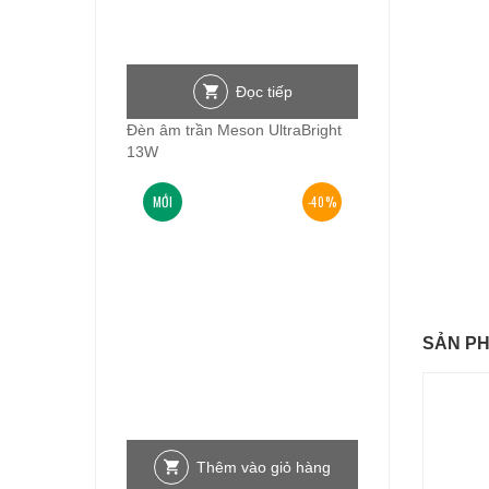
Đọc tiếp
Đèn âm trần Meson UltraBright
13W
MỚI
-40%
SẢN P
Thêm vào giỏ hàng