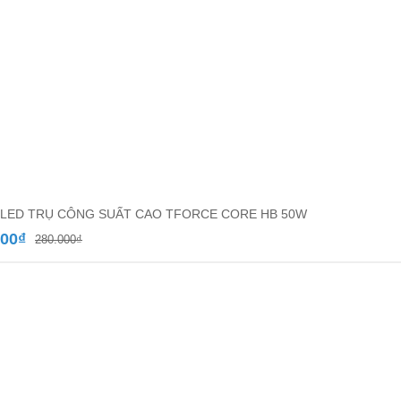
LED TRỤ CÔNG SUẤT CAO TFORCE CORE HB 50W
Giá
Giá
000
₫
280.000
₫
gốc
hiện
là:
tại
280.000₫.
là:
130.000₫.