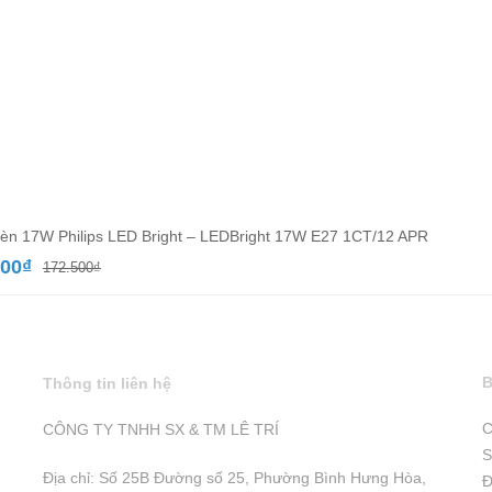
èn 17W Philips LED Bright – LEDBright 17W E27 1CT/12 APR
Giá
Giá
000
₫
172.500
₫
gốc
hiện
là:
tại
172.500₫.
là:
110.000₫.
B
Thông tin liên hệ
C
CÔNG TY TNHH SX & TM LÊ TRÍ
S
Địa chỉ: Số 25B Đường số 25, Phường Bình Hưng Hòa,
Đ