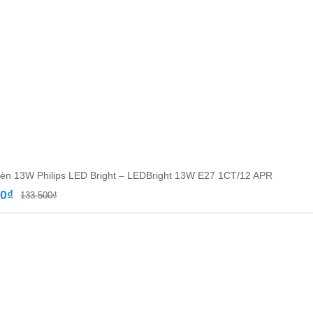
èn 13W Philips LED Bright – LEDBright 13W E27 1CT/12 APR
Giá
Giá
00
₫
133.500
₫
gốc
hiện
là:
tại
133.500₫.
là:
77.000₫.