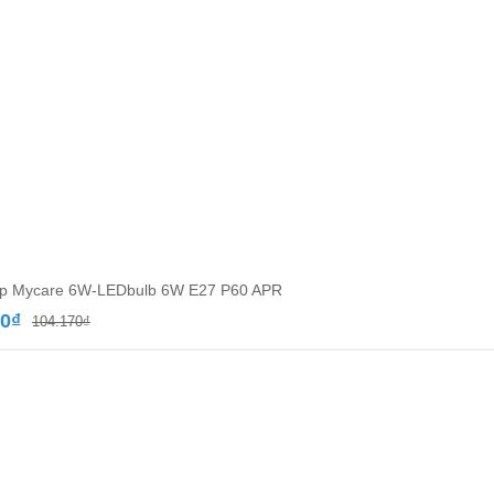
úp Mycare 6W-LEDbulb 6W E27 P60 APR
Giá
Giá
00
₫
104.170
₫
gốc
hiện
là:
tại
104.170₫.
là:
60.500₫.