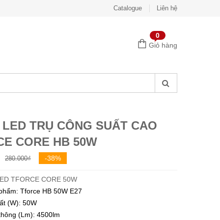
Catalogue
Liên hệ
0
Giỏ hàng
 LED TRỤ CÔNG SUẤT CAO
CE CORE HB 50W
Giá
Giá
-38%
280.000
₫
gốc
hiện
ED TFORCE CORE 50W
là:
tại
phẩm: Tforce HB 50W E27
280.000₫.
là:
ất (W): 50W
172.500₫.
hông (Lm): 4500lm