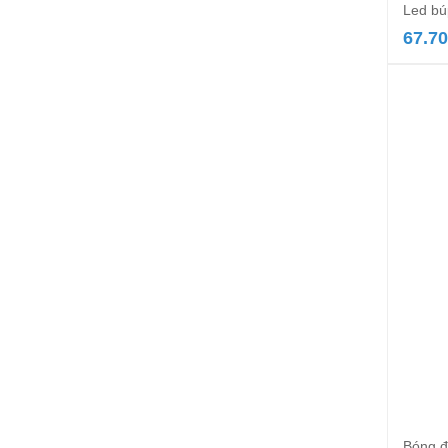
Led b
67.7
Bóng đ