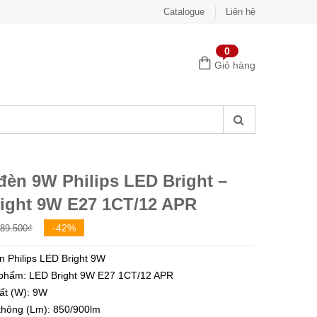
Catalogue
Liên hệ
0
Giỏ hàng
đèn 9W Philips LED Bright –
ight 9W E27 1CT/12 APR
Giá
Giá
-42%
89.500
₫
gốc
hiện
n Philips LED Bright 9W
là:
tại
phẩm: LED Bright 9W E27 1CT/12 APR
89.500₫.
là:
ất (W): 9W
52.000₫.
hông (Lm): 850/900lm