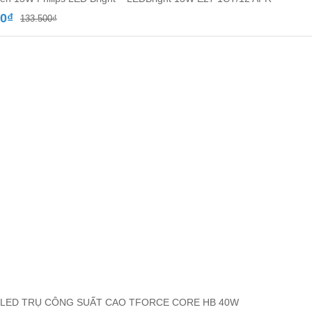
Giá
Giá
00
₫
133.500
₫
gốc
hiện
là:
tại
133.500₫.
là:
77.000₫.
LED TRỤ CÔNG SUẤT CAO TFORCE CORE HB 40W