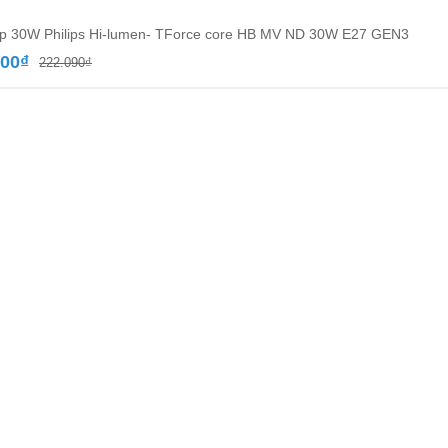
p 30W Philips Hi-lumen- TForce core HB MV ND 30W E27 GEN3
Giá
Giá
300
₫
222.090
₫
gốc
hiện
là:
tại
222.090₫.
là:
135.300₫.