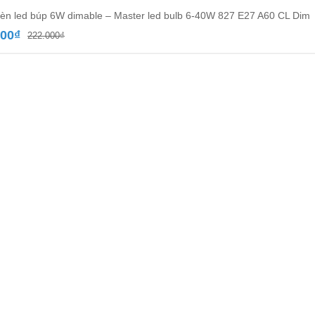
èn led búp 6W dimable – Master led bulb 6-40W 827 E27 A60 CL Dim
Giá
Giá
700
₫
222.000
₫
gốc
hiện
là:
tại
222.000₫.
là:
128.700₫.