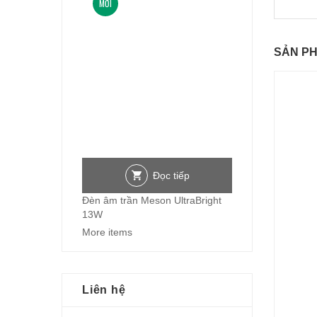
MỚI
SẢN P
Đọc tiếp
Đèn âm trần Meson UltraBright
13W
More items
Liên hệ