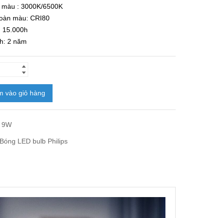
ộ màu : 3000K/6500K
hoàn màu: CRI80
: 15.000h
h: 2 năm
 vào giỏ hàng
t 9W
Bóng LED bulb Philips