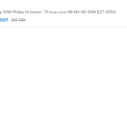
p 50W Philips Hi-lumen- TForce core HB MV ND 50W E27 GEN3
Giá
Giá
300
₫
333.740
₫
gốc
hiện
là:
tại
333.740₫.
là:
203.300₫.