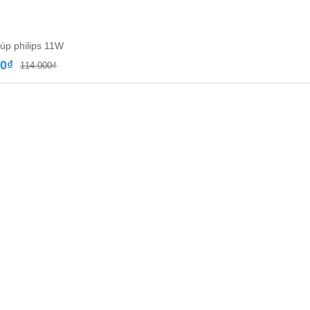
úp philips 11W
Giá
Giá
00
₫
114.000
₫
gốc
hiện
là:
tại
114.000₫.
là:
66.000₫.