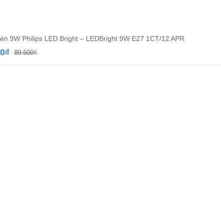
èn 9W Philips LED Bright – LEDBright 9W E27 1CT/12 APR
Giá
Giá
00
₫
89.500
₫
gốc
hiện
là:
tại
89.500₫.
là:
52.000₫.