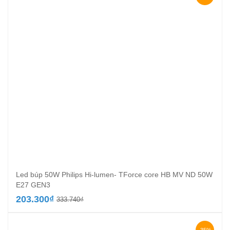
66.000₫.
Led búp 50W Philips Hi-lumen- TForce core HB MV ND 50W
E27 GEN3
Giá
Giá
203.300
₫
333.740
₫
gốc
hiện
là:
tại
333.740₫.
là: