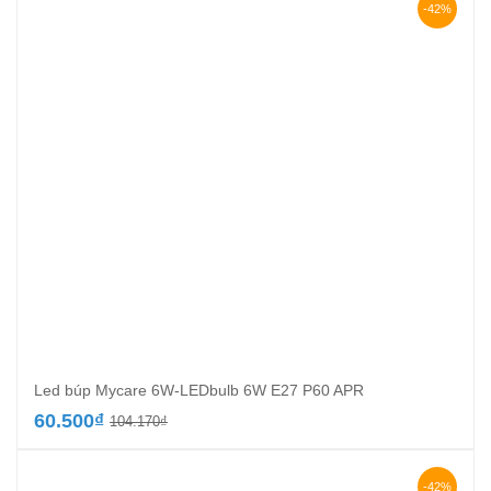
108.900₫.
là:
-42%
71.000₫.
Led búp Mycare 6W-LEDbulb 6W E27 P60 APR
Giá
Giá
60.500
₫
104.170
₫
gốc
hiện
là:
tại
104.170₫.
là:
-42%