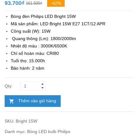
Giá
Giá
93.700
₫
-42%
161.500
₫
gốc
hiện
Bóng đèn Philips LED Bright 15W
là:
tại
Mã sản phẩm: LED Bright 15W E27 1CT/12 APR
161.500₫.
là:
Công suất (W): 15W
93.700₫.
Quang thông (Lm): 1800/2000lm
Nhiệt độ màu : 3000K/6500K
Chỉ số hoàn màu: CRI80
Tuổi thọ: 15.000h
Bảo hành: 2 năm
Thêm vào giỏ hàng
SKU:
Bright 15W
Danh mục:
Bóng LED bulb Philips