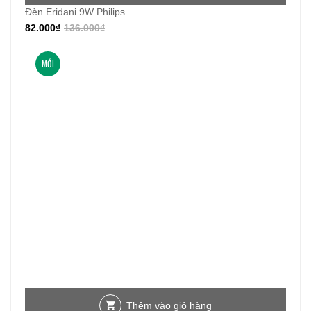
Đèn Eridani 9W Philips
82.000
₫
136.000
₫
MỚI
Thêm vào giỏ hàng