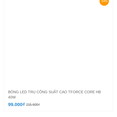
222.000₫.
là:
-54%
128.700₫.
BÓNG LED TRỤ CÔNG SUẤT CAO TFORCE CORE HB
40W
Giá
Giá
99.000
₫
215.600
₫
gốc
hiện
là:
tại