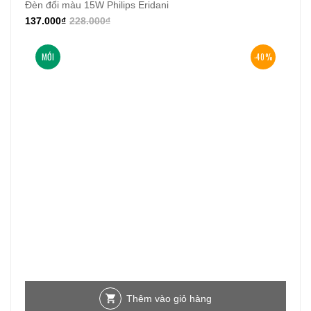
Đèn đổi màu 15W Philips Eridani
137.000
₫
228.000
₫
MỚI
-40%
Thêm vào giỏ hàng