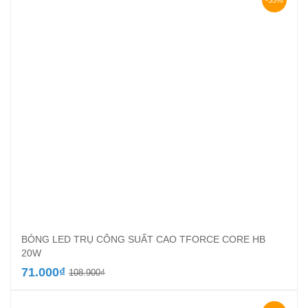
-35%
203.300₫.
BÓNG LED TRỤ CÔNG SUẤT CAO TFORCE CORE HB
20W
Giá
Giá
71.000
₫
108.900
₫
gốc
hiện
là:
tại