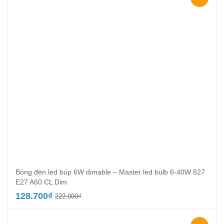
60.500₫.
Bóng đèn led búp 6W dimable – Master led bulb 6-40W 827
E27 A60 CL Dim
Giá
Giá
128.700
₫
222.000
₫
gốc
hiện
là:
tại