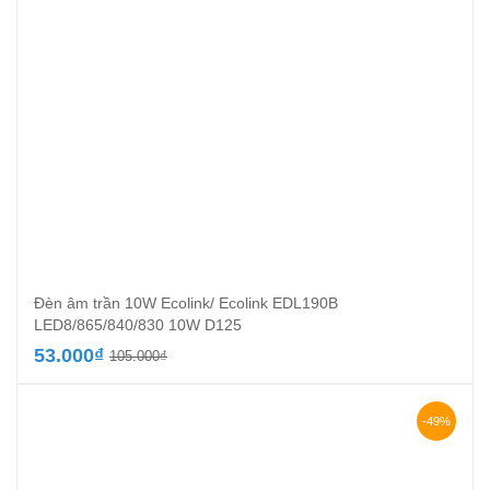
Đèn âm trần 10W Ecolink/ Ecolink EDL190B
LED8/865/840/830 10W D125
Giá
Giá
53.000
₫
105.000
₫
gốc
hiện
là:
tại
105.000₫.
là:
-49%
53.000₫.