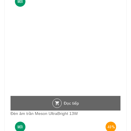
MỚI
Đọc tiếp
Đèn âm trần Meson UltraBright 13W
MỚI
-40%