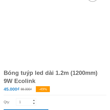
Bóng tuýp led dài 1.2m (1200mm)
9W Ecolink
Giá
Giá
45.000
₫
-49%
88.000
₫
gốc
hiện
là:
tại
88.000₫.
là: