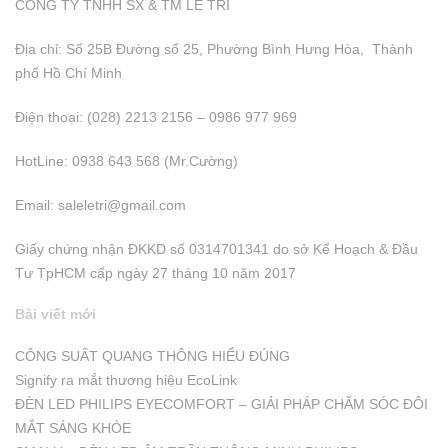
CÔNG TY TNHH SX & TM LÊ TRÍ
Địa chỉ: Số 25B Đường số 25, Phường Bình Hưng Hòa, Thành
phố Hồ Chí Minh
Điện thoại: (028) 2213 2156 – 0986 977 969
HotLine: 0938 643 568 (Mr.Cường)
Email:
saleletri@gmail.com
Giấy chứng nhận ĐKKD số 0314701341 do sở Kể Hoạch & Đầu
Tư TpHCM cấp ngày 27 tháng 10 năm 2017
Bài viết mới
CÔNG SUẤT QUANG THÔNG HIỂU ĐÚNG
Signify ra mắt thương hiệu EcoLink
ĐÈN LED PHILIPS EYECOMFORT – GIẢI PHÁP CHĂM SÓC ĐÔI
MẮT SÁNG KHỎE