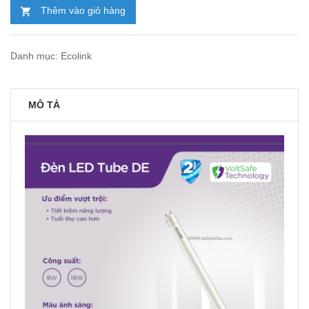
45.000₫.
Thêm vào giỏ hàng
Danh mục:
Ecolink
MÔ TẢ