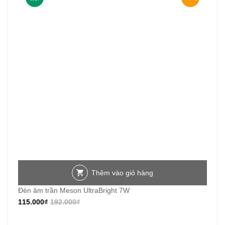
Thêm vào giỏ hàng
Đèn âm trần Meson UltraBright 7W
115.000
₫
192.000
₫