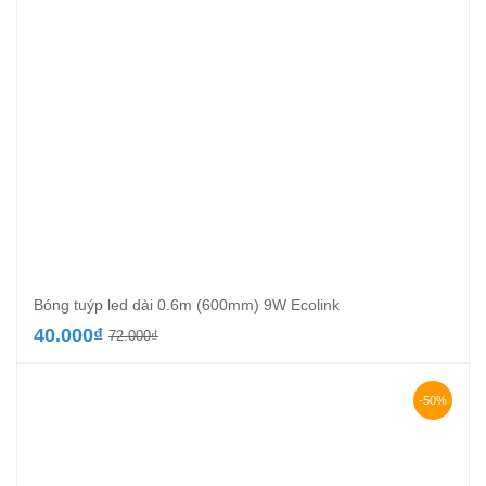
Bóng tuýp led dài 0.6m (600mm) 9W Ecolink
Giá
Giá
40.000
₫
72.000
₫
gốc
hiện
là:
tại
72.000₫.
là:
-50%
40.000₫.