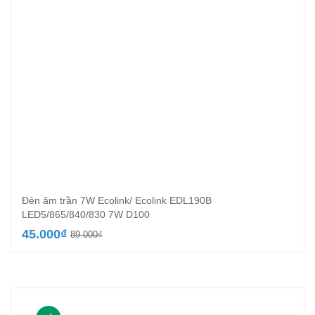
Đèn âm trần 7W Ecolink/ Ecolink EDL190B
LED5/865/840/830 7W D100
Giá
Giá
45.000
₫
89.000
₫
gốc
hiện
là:
tại
89.000₫.
là:
45.000₫.