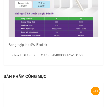
Bóng tuýp led 9W
Ecolink
Ecolink
EDL190B LED11/865/840/830 14W D150
SẢN PHẨM CÙNG MỤC
-44%