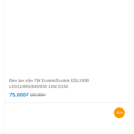
Đèn âm trần 7W Ecolink/Ecolink EDL190B
LED11/865/840/830 14W D150
Giá
Giá
75.000
₫
150.000
₫
gốc
hiện
là:
tại
150.000₫.
là:
-50%
75.000₫.