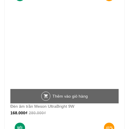
Thêm vào giỏ hàng
Đèn âm trần Meson UltraBright 9W
168.000
₫
280.000
₫
MỚI
-40%