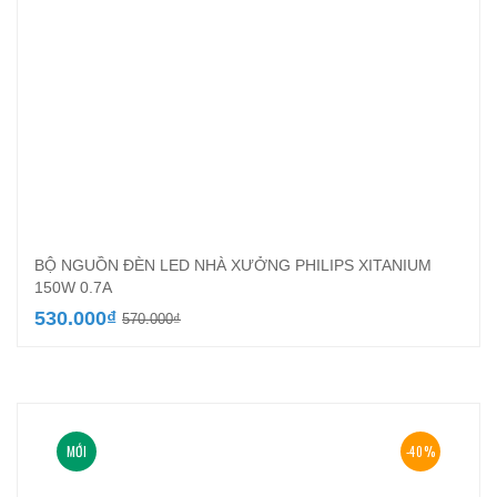
BỘ NGUỒN ĐÈN LED NHÀ XƯỞNG PHILIPS XITANIUM
150W 0.7A
Giá
Giá
530.000
₫
570.000
₫
gốc
hiện
là:
tại
570.000₫.
là:
530.000₫.
MỚI
-40%