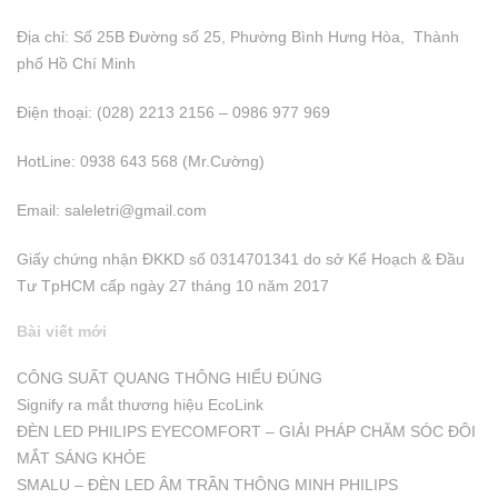
Địa chỉ: Số 25B Đường số 25, Phường Bình Hưng Hòa, Thành
phố Hồ Chí Minh
Điện thoại: (028) 2213 2156 – 0986 977 969
HotLine: 0938 643 568 (Mr.Cường)
Email:
saleletri@gmail.com
Giấy chứng nhận ĐKKD số 0314701341 do sở Kể Hoạch & Đầu
Tư TpHCM cấp ngày 27 tháng 10 năm 2017
Bài viết mới
CÔNG SUẤT QUANG THÔNG HIỂU ĐÚNG
Signify ra mắt thương hiệu EcoLink
ĐÈN LED PHILIPS EYECOMFORT – GIẢI PHÁP CHĂM SÓC ĐÔI
MẮT SÁNG KHỎE
SMALU – ĐÈN LED ÂM TRẦN THÔNG MINH PHILIPS