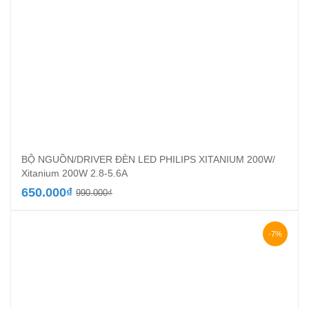
BỘ NGUỒN/DRIVER ĐÈN LED PHILIPS XITANIUM 200W/
Xitanium 200W 2.8-5.6A
Giá
Giá
650.000
₫
990.000
₫
gốc
hiện
là:
tại
990.000₫.
là:
-7%
650.000₫.