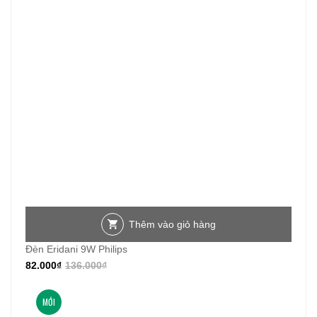
Thêm vào giỏ hàng
Đèn Eridani 9W Philips
82.000
₫
136.000
₫
MỚI