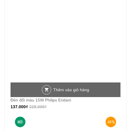
Thêm vào giỏ hàng
Đèn đổi màu 15W Philips Eridani
137.000
₫
228.000
₫
MỚI
-40%