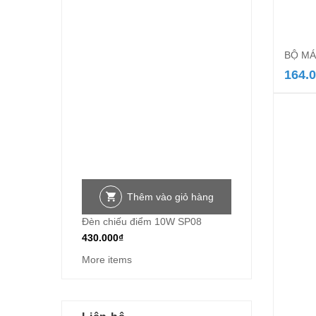
BỘ MÁ
164.
Thêm vào giỏ hàng
Đèn chiếu điểm 10W SP08
430.000
₫
More items