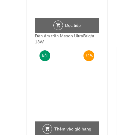
Đọc tiếp
Đèn âm trần Meson UltraBright
13W
MỚI
-40%
Thêm vào giỏ hàng