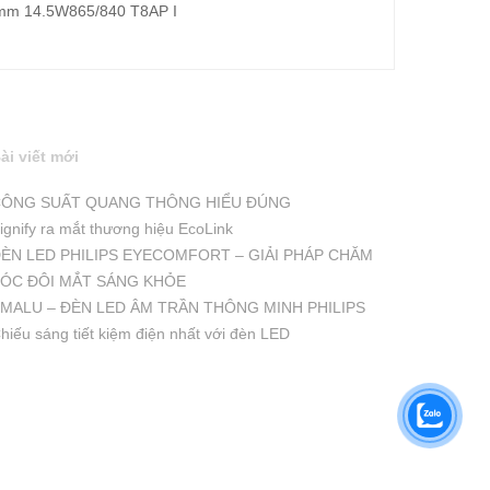
00mm 14.5W865/840 T8AP I
ài viết mới
ÔNG SUẤT QUANG THÔNG HIỂU ĐÚNG
ignify ra mắt thương hiệu EcoLink
ÈN LED PHILIPS EYECOMFORT – GIẢI PHÁP CHĂM
ÓC ĐÔI MẮT SÁNG KHỎE
MALU – ĐÈN LED ÂM TRẦN THÔNG MINH PHILIPS
hiếu sáng tiết kiệm điện nhất với đèn LED