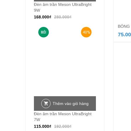
Đèn âm trần Meson UltraBright
9W
168.000
₫
280.000
₫
BÓNG 
MỚI
-40%
75.0
Thêm vào giỏ hàng
Đèn âm trần Meson UltraBright
7W
115.000
₫
192.000
₫