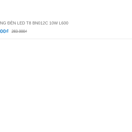
NG ĐÈN LED T8 BN012C 10W L600
Giá
Giá
000
₫
283.000
₫
gốc
hiện
là:
tại
283.000₫.
là:
164.000₫.