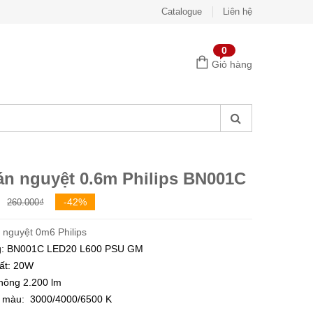
Catalogue
Liên hệ
0
Giỏ hàng
án nguyệt 0.6m Philips BN001C
Giá
Giá
-42%
260.000
₫
gốc
hiện
 nguyệt 0m6 Philips
là:
tại
g: BN001C LED20 L600 PSU GM
260.000₫.
là:
ất: 20W
150.000₫.
hông 2.200 lm
ộ màu: 3000/4000/6500 K