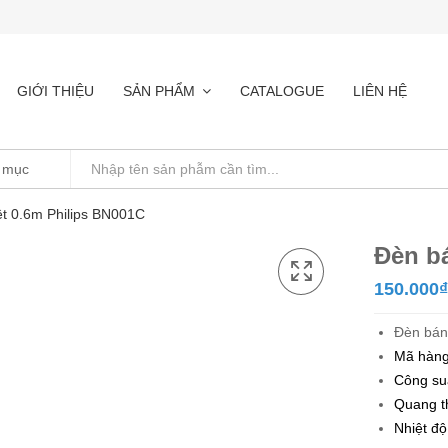
GIỚI THIỆU
SẢN PHẨM
CATALOGUE
LIÊN HỆ
t 0.6m Philips BN001C
Đèn b
150.000
₫
Đèn bán
Mã hàn
Công su
Quang t
Nhiệt đ