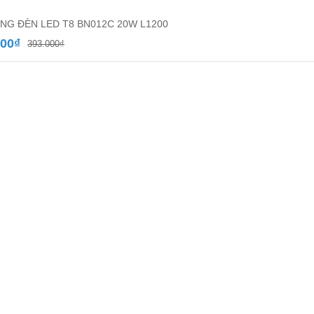
NG ĐÈN LED T8 BN012C 20W L1200
Giá
Giá
700
₫
393.000
₫
gốc
hiện
là:
tại
393.000₫.
là:
227.700₫.