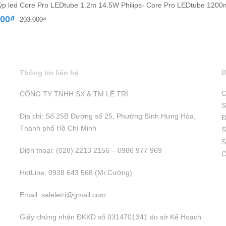
ýp led Core Pro LEDtube 1.2m 14.5W Philips- Core Pro LEDtube 12
Giá
Giá
000
₫
203.000
₫
gốc
hiện
là:
tại
203.000₫.
là:
130.000₫.
B
Thông tin liên hệ
C
CÔNG TY TNHH SX & TM LÊ TRÍ
S
Địa chỉ: Số 25B Đường số 25, Phường Bình Hưng Hòa,
Đ
Thành phố Hồ Chí Minh
S
S
Điện thoại: (028) 2213 2156 – 0986 977 969
C
HotLine: 0938 643 568 (Mr.Cường)
Email:
saleletri@gmail.com
Giấy chứng nhận ĐKKD số 0314701341 do sở Kể Hoạch