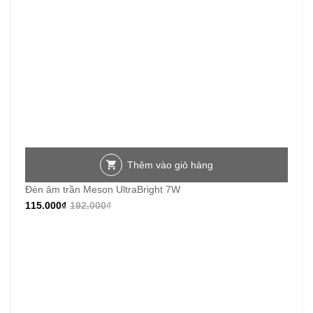
Thêm vào giỏ hàng
Đèn âm trần Meson UltraBright 7W
115.000
₫
192.000
₫