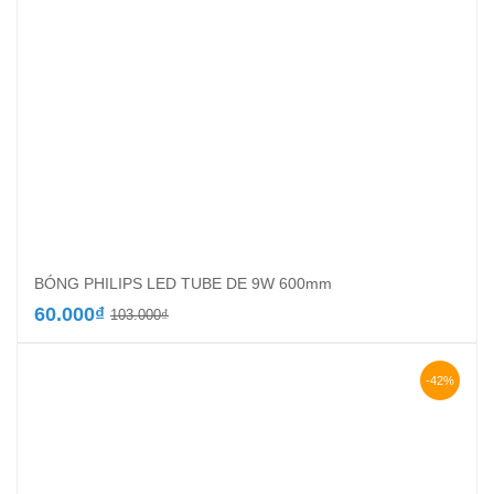
BÓNG PHILIPS LED TUBE DE 9W 600mm
Giá
Giá
60.000
₫
103.000
₫
gốc
hiện
là:
tại
103.000₫.
là:
-42%
60.000₫.