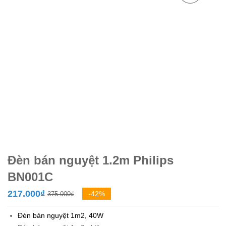
Đèn bán nguyệt 1.2m Philips
BN001C
Giá
Giá
217.000
₫
-42%
375.000
₫
gốc
hiện
Đèn bán nguyệt 1m2, 40W
là:
tại