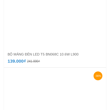
BỘ MÁNG ĐÈN LED T5 BN068C 10.6W L900
Giá
Giá
139.000
₫
241.000
₫
gốc
hiện
là:
tại
241.000₫.
là:
-36%
139.000₫.