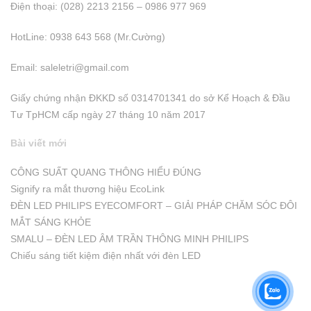
Điện thoại: (028) 2213 2156 – 0986 977 969
HotLine: 0938 643 568 (Mr.Cường)
Email:
saleletri@gmail.com
Giấy chứng nhận ĐKKD số 0314701341 do sở Kể Hoạch & Đầu
Tư TpHCM cấp ngày 27 tháng 10 năm 2017
Bài viết mới
CÔNG SUẤT QUANG THÔNG HIỂU ĐÚNG
Signify ra mắt thương hiệu EcoLink
ĐÈN LED PHILIPS EYECOMFORT – GIẢI PHÁP CHĂM SÓC ĐÔI
MẮT SÁNG KHỎE
SMALU – ĐÈN LED ÂM TRẦN THÔNG MINH PHILIPS
Chiếu sáng tiết kiệm điện nhất với đèn LED