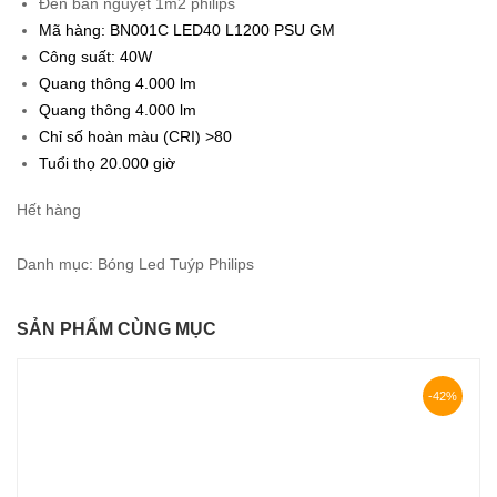
Đèn bán nguyệt 1m2 philips
375.000₫.
là:
Mã hàng: BN001C LED40 L1200 PSU GM
217.000₫.
Công suất: 40W
Quang thông 4.000 lm
Quang thông 4.000 lm
Chỉ số hoàn màu (CRI) >80
Tuổi thọ 20.000 giờ
Hết hàng
Danh mục:
Bóng Led Tuýp Philips
SẢN PHẨM CÙNG MỤC
-42%