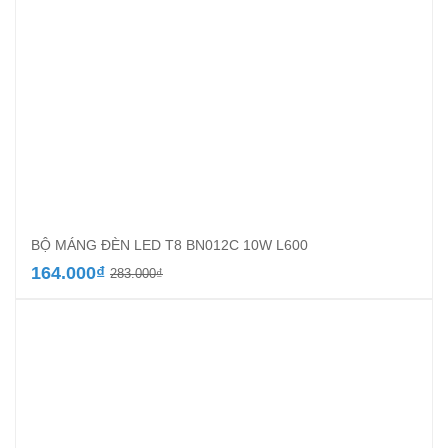
BỘ MÁNG ĐÈN LED T8 BN012C 10W L600
Giá
Giá
164.000
₫
283.000
₫
gốc
hiện
là:
tại
283.000₫.
là:
164.000₫.