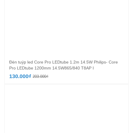
Đèn tuýp led Core Pro LEDtube 1.2m 14.5W Philips- Core
Pro LEDtube 1200mm 14.5W865/840 T8AP I
Giá
Giá
130.000
₫
203.000
₫
gốc
hiện
là:
tại
203.000₫.
là:
130.000₫.