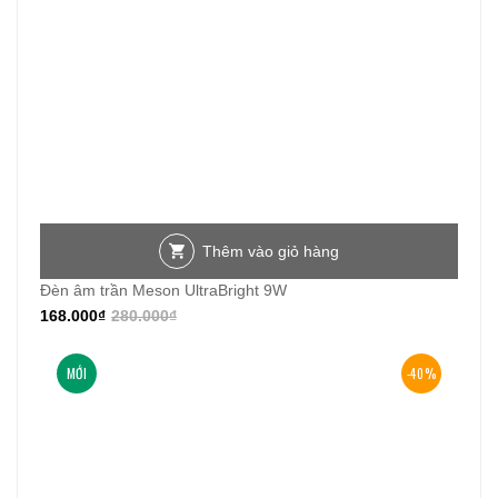
Thêm vào giỏ hàng
Đèn âm trần Meson UltraBright 9W
168.000
₫
280.000
₫
MỚI
-40%