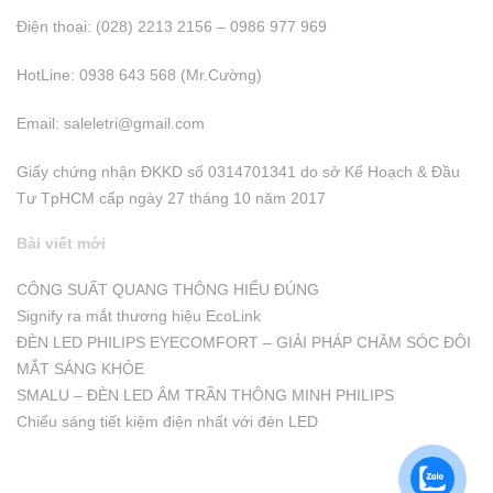
Điện thoại: (028) 2213 2156 – 0986 977 969
HotLine: 0938 643 568 (Mr.Cường)
Email:
saleletri@gmail.com
Giấy chứng nhận ĐKKD số 0314701341 do sở Kể Hoạch & Đầu
Tư TpHCM cấp ngày 27 tháng 10 năm 2017
Bài viết mới
CÔNG SUẤT QUANG THÔNG HIỂU ĐÚNG
Signify ra mắt thương hiệu EcoLink
ĐÈN LED PHILIPS EYECOMFORT – GIẢI PHÁP CHĂM SÓC ĐÔI
MẮT SÁNG KHỎE
SMALU – ĐÈN LED ÂM TRẦN THÔNG MINH PHILIPS
Chiếu sáng tiết kiệm điện nhất với đèn LED