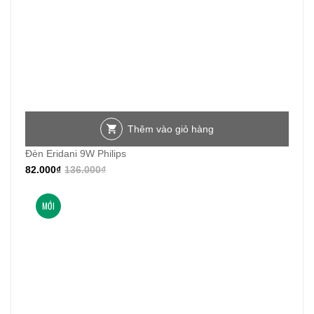
Thêm vào giỏ hàng
Đèn Eridani 9W Philips
82.000
₫
136.000
₫
MỚI