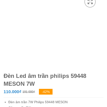
Đèn Led âm trần philips 59448
MESON 7W
Giá
Giá
110.000
₫
-42%
191.000
₫
gốc
hiện
Đèn âm trần 7W
Philips
59448 MESON
là:
tại