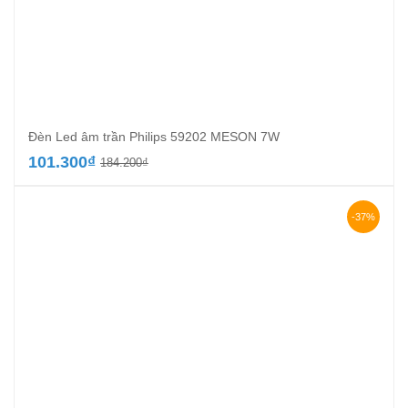
Đèn Led âm trần Philips 59202 MESON 7W
Giá
Giá
101.300
₫
184.200
₫
gốc
hiện
là:
tại
184.200₫.
là:
-37%
101.300₫.