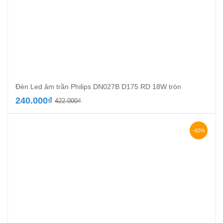
Đèn Led âm trần Philips DN027B D175 RD 18W tròn
Giá
Giá
240.000
₫
422.000
₫
gốc
hiện
là:
tại
422.000₫.
là:
-42%
240.000₫.