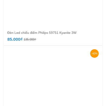
Đèn Led chiếu điểm Philips 59751 Kyanite 3W
Giá
Giá
85.000
₫
135.000
₫
gốc
hiện
là:
tại
135.000₫.
là:
-40%
85.000₫.