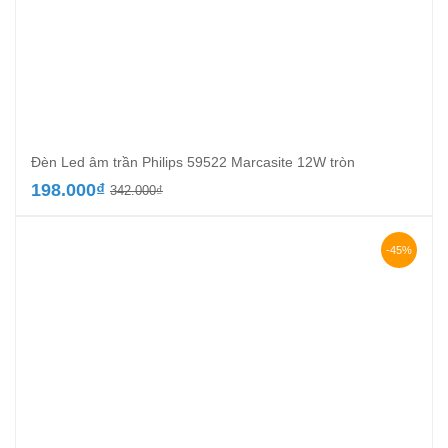
Đèn Led âm trần Philips 59522 Marcasite 12W tròn
Giá
Giá
198.000
₫
342.000
₫
gốc
hiện
là:
tại
342.000₫.
là:
-45%
198.000₫.