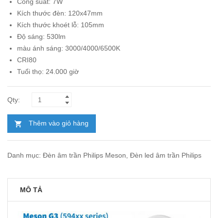
Công suất: 7W
191.000₫.
là:
Kích thước đèn: 120x47mm
110.000₫.
Kích thước khoét lỗ: 105mm
Độ sáng: 530lm
màu ánh sáng: 3000/4000/6500K
CRI80
Tuổi thọ: 24.000 giờ
Thêm vào giỏ hàng
Danh mục:
Đèn âm trần Philips Meson
,
Đèn led âm trần Philips
MÔ TẢ