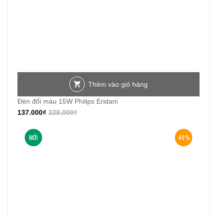
Thêm vào giỏ hàng
Đèn đổi màu 15W Philips Eridani
137.000
₫
228.000
₫
MỚI
-40%