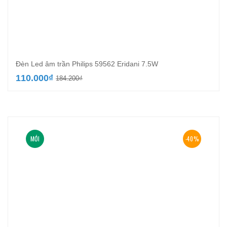
Đèn Led âm trần Philips 59562 Eridani 7.5W
Giá
Giá
110.000
₫
184.200
₫
gốc
hiện
là:
tại
184.200₫.
là:
110.000₫.
MỚI
-40%