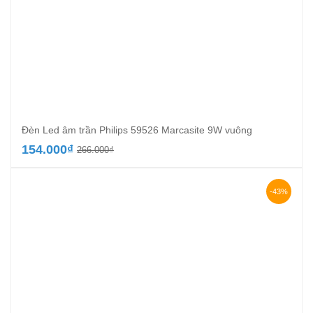
Đèn Led âm trần Philips 59526 Marcasite 9W vuông
Giá
Giá
154.000
₫
266.000
₫
gốc
hiện
là:
tại
266.000₫.
là:
-43%
154.000₫.