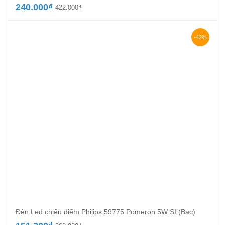
Giá
Giá
240.000
₫
422.000
₫
gốc
hiện
là:
tại
422.000₫.
là:
-42%
240.000₫.
Đèn Led chiếu điểm Philips 59775 Pomeron 5W SI (Bạc)