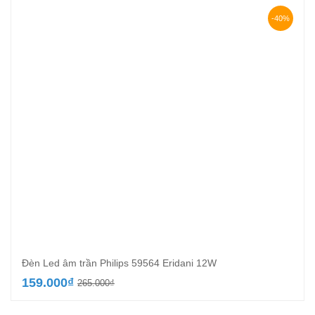
là:
tại
416.000₫.
là:
-40%
241.000₫.
Đèn Led âm trần Philips 59564 Eridani 12W
Giá
Giá
159.000
₫
265.000
₫
gốc
hiện
là:
tại