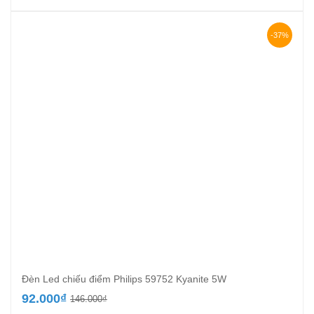
gốc
hiện
là:
tại
266.000₫.
là:
-37%
154.000₫.
Đèn Led chiếu điểm Philips 59752 Kyanite 5W
Giá
Giá
92.000
₫
146.000
₫
gốc
hiện