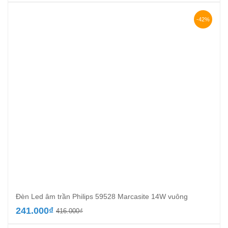
là:
tại
146.000₫.
là:
-42%
92.000₫.
Đèn Led âm trần Philips 59528 Marcasite 14W vuông
Giá
Giá
241.000
₫
416.000
₫
gốc
hiện