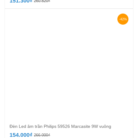
Giá
Giá
151.300
₫
260.820
₫
gốc
hiện
là:
tại
260.820₫.
là:
-42%
151.300₫.
Đèn Led âm trần Philips 59526 Marcasite 9W vuông
Giá
Giá
154.000
₫
266.000
₫