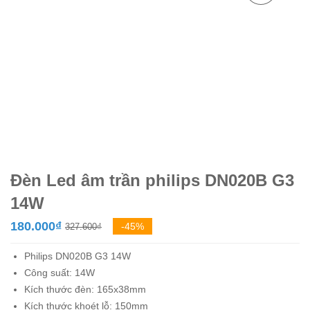
Đèn Led âm trần philips DN020B G3
14W
Giá
Giá
180.000
₫
-45%
327.600
₫
gốc
hiện
Philips
DN020B G3 14W
là:
tại
Công suất: 14W
327.600₫.
là:
Kích thước đèn: 165x38mm
180.000₫.
Kích thước khoét lỗ: 150mm