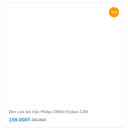
gốc
hiện
là:
tại
236.600₫.
là:
-40%
135.000₫.
Đèn Led âm trần Philips 59564 Eridani 12W
Giá
Giá
159.000
₫
265.000
₫
gốc
hiện