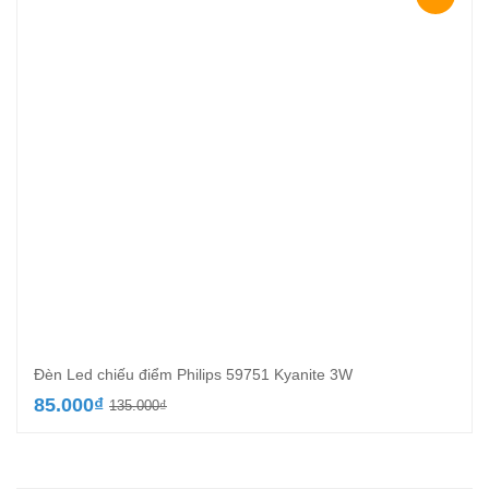
195.000₫.
Đèn Led chiếu điểm Philips 59751 Kyanite 3W
Giá
Giá
85.000
₫
135.000
₫
gốc
hiện
là:
tại
135.000₫.
là: