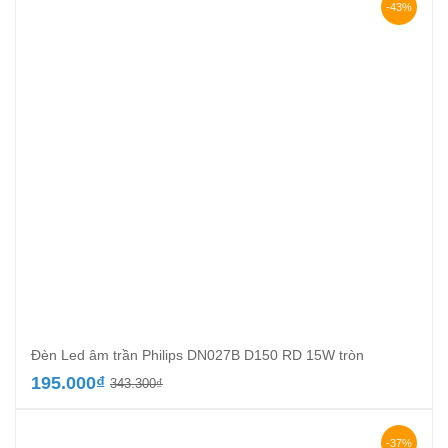
161.000₫.
là:
-43%
93.000₫.
Đèn Led âm trần Philips DN027B D150 RD 15W tròn
Giá
Giá
195.000
₫
343.300
₫
gốc
hiện
là:
tại
343.300₫.
là:
-37%