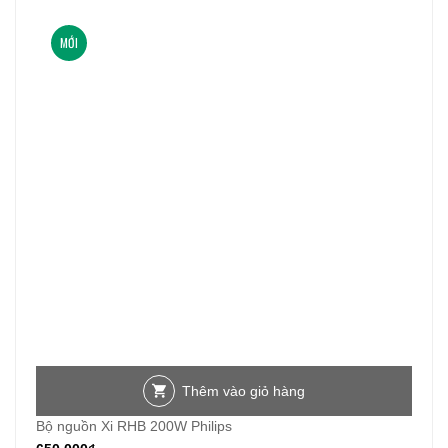
85.000₫.
MỚI
Thêm vào giỏ hàng
Bộ nguồn Xi RHB 200W Philips