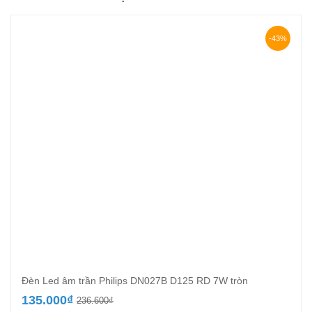
-43%
Đèn Led âm trần Philips DN027B D125 RD 7W tròn
Giá
Giá
135.000
₫
236.600
₫