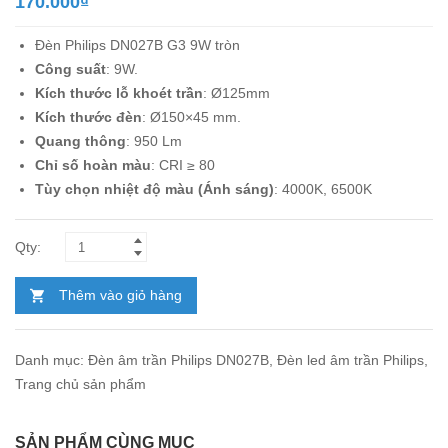
170.000
₫
Đèn Philips DN027B G3 9W tròn
Công suất
: 9W.
Kích thước lỗ khoét trần
: Ø125mm
Kích thước đèn
: Ø150×45 mm.
Quang thông
: 950 Lm
Chỉ số hoàn màu
: CRI ≥ 80
Tùy chọn nhiệt độ màu (Ánh sáng)
: 4000K, 6500K
Thêm vào giỏ hàng
Danh mục:
Đèn âm trần Philips DN027B
,
Đèn led âm trần Philips
,
Trang chủ sản phẩm
SẢN PHẨM CÙNG MỤC