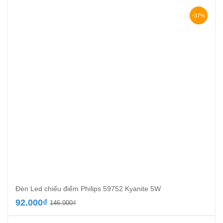
là:
tại
265.000₫.
là:
-37%
159.000₫.
Đèn Led chiếu điểm Philips 59752 Kyanite 5W
Giá
Giá
92.000
₫
146.000
₫
gốc
hiện
là:
tại