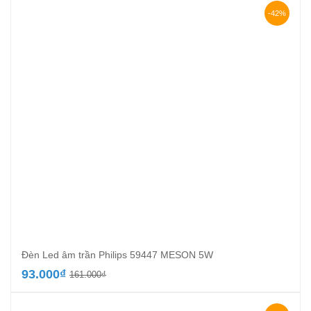
146.000₫.
là:
-42%
92.000₫.
Đèn Led âm trần Philips 59447 MESON 5W
Giá
Giá
93.000
₫
161.000
₫
gốc
hiện
là:
tại