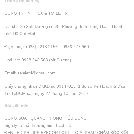
Thông tin liên hệ
CÔNG TY TNHH SX & TM LÊ TRÍ
Địa chỉ: Số 25B Đường số 25, Phường Bình Hưng Hòa, Thành
phố Hồ Chí Minh
Điện thoại: (028) 2213 2156 – 0986 977 969
HotLine: 0938 643 568 (Mr.Cường)
Email:
saleletri@gmail.com
Giấy chứng nhận ĐKKD số 0314701341 do sở Kể Hoạch & Đầu
Tư TpHCM cấp ngày 27 tháng 10 năm 2017
Bài viết mới
CÔNG SUẤT QUANG THÔNG HIỂU ĐÚNG
Signify ra mắt thương hiệu EcoLink
ĐÈN LED PHILIPS EYECOMFORT – GIẢI PHÁP CHĂM SÓC ĐÔI