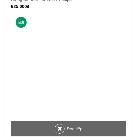
625.000
₫
MỚI
Đọc tiếp