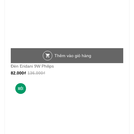
Thêm vào giỏ hàng
Đèn Eridani 9W Philips
82.000
₫
136.000
₫
MỚI