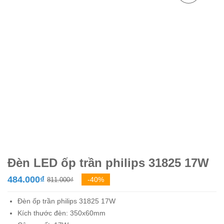
Đèn LED ốp trần philips 31825 17W
Giá
Giá
484.000
₫
-40%
811.000
₫
gốc
hiện
Đèn ốp trần philips 31825 17W
là:
tại
Kích thước đèn: 350x60mm
811.000₫.
là: