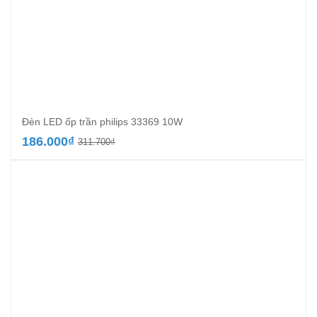
Đèn LED ốp trần philips 33369 10W
Giá
Giá
186.000
₫
311.700
₫
gốc
hiện
là:
tại
311.700₫.
là:
186.000₫.