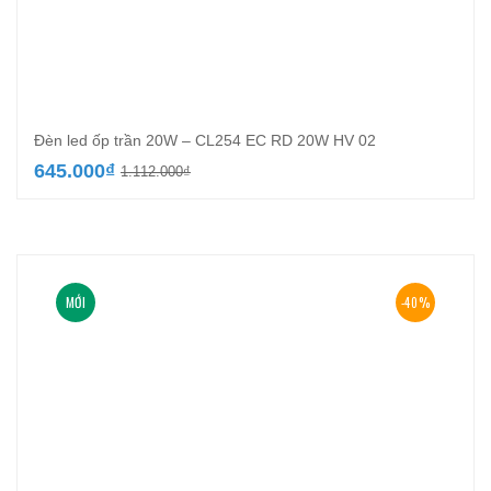
Đèn led ốp trần 20W – CL254 EC RD 20W HV 02
Giá
Giá
645.000
₫
1.112.000
₫
gốc
hiện
là:
tại
1.112.000₫.
là:
645.000₫.
MỚI
-40%