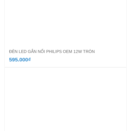
ĐÈN LED GẮN NỔI PHILIPS OEM 12W TRÒN
595.000
₫