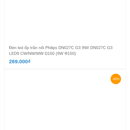
Đèn led ốp trần nổi Philips DN027C G3 9W/ DN027C G3
LED9 CW/NW/WW D150 (9W Φ150)
269.000
₫
-40%