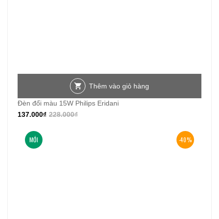
Thêm vào giỏ hàng
Đèn đổi màu 15W Philips Eridani
137.000
₫
228.000
₫
MỚI
-40%