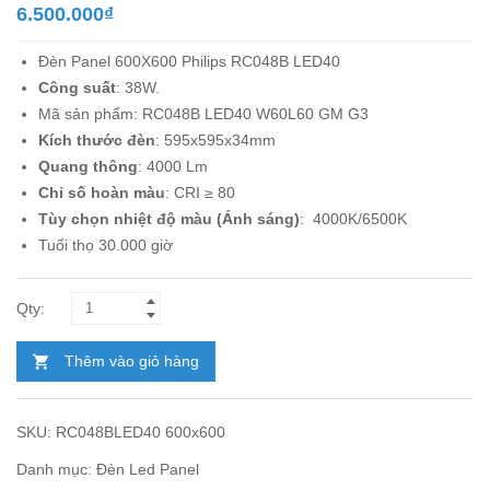
6.500.000
₫
Đèn Panel 600X600 Philips RC048B LED40
Công suất
: 38W.
Mã sản phẩm: RC048B LED40 W60L60 GM G3
Kích thước đèn
: 595x595x34mm
Quang thông
: 4000 Lm
Chỉ số hoàn màu
: CRI ≥ 80
Tùy chọn nhiệt độ màu (Ánh sáng)
: 4000K/6500K
Tuổi thọ 30.000 giờ
Thêm vào giỏ hàng
SKU:
RC048BLED40 600x600
Danh mục:
Đèn Led Panel