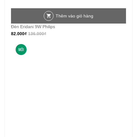
Thêm vào giỏ hàng
Đèn Eridani 9W Philips
82.000
₫
136.000
₫
MỚI