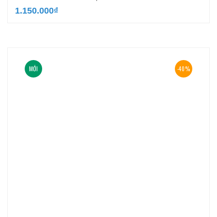
1.150.000
₫
MỚI
-40%