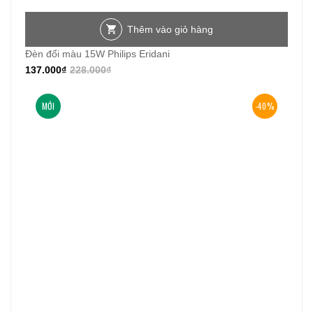
Thêm vào giỏ hàng
Đèn đổi màu 15W Philips Eridani
137.000
₫
228.000
₫
MỚI
-40%