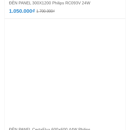
ĐÈN PANEL 300X1200 Philips RC093V 24W
Giá
Giá
1.050.000
₫
1.700.000
₫
gốc
hiện
là:
tại
1.700.000₫.
là:
1.050.000₫.
ĐÈN PANEL CertaFlux 600×600 44W Philips