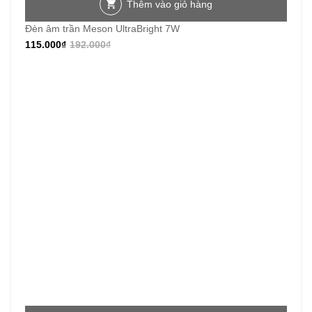
Thêm vào giỏ hàng
Đèn âm trần Meson UltraBright 7W
115.000
₫
192.000
₫