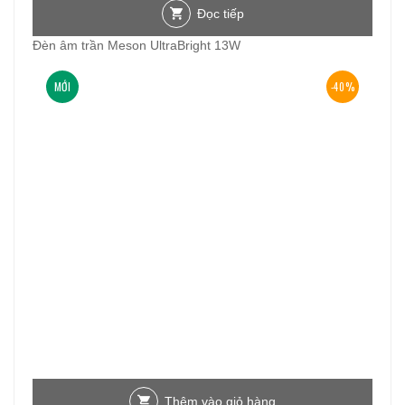
Đọc tiếp
Đèn âm trần Meson UltraBright 13W
MỚI
-40%
Thêm vào giỏ hàng