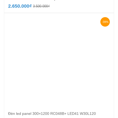
Giá
Giá
2.650.000
₫
3.500.000
₫
gốc
hiện
là:
tại
3.500.000₫.
là:
-39%
2.650.000₫.
Đèn led panel 300×1200 RC048B+ LED41 W30L120