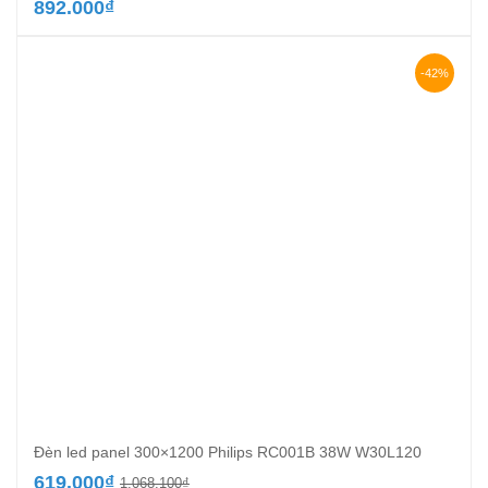
892.000
₫
-42%
Đèn led panel 300×1200 Philips RC001B 38W W30L120
Giá
Giá
619.000
₫
1.068.100
₫