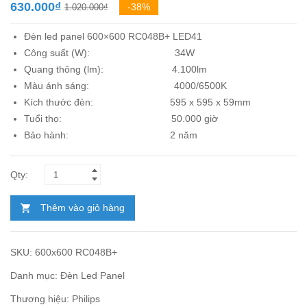
Giá
Giá
630.000
₫
-38%
1.020.000
₫
gốc
hiện
Đèn led panel 600×600 RC048B+ LED41
là:
tại
Công suất (W): 34W
1.020.000₫.
là:
Quang thông (lm): 4.100lm
630.000₫.
Màu ánh sáng: 4000/6500K
Kích thước đèn:
595 x 595 x 59mm
Tuổi thọ: 50.000 giờ
Bảo hành: 2 năm
Thêm vào giỏ hàng
SKU:
600x600 RC048B+
Danh mục:
Đèn Led Panel
Thương hiệu:
Philips