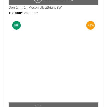
Đèn âm trần Meson UltraBright 9W
168.000
₫
280.000
₫
MỚI
-40%