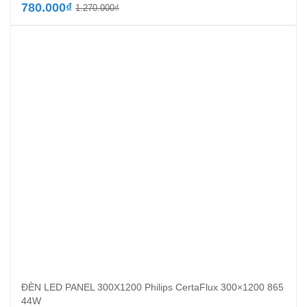
Giá
Giá
780.000
₫
1.270.000
₫
gốc
hiện
là:
tại
1.270.000₫.
là:
780.000₫.
ĐÈN LED PANEL 300X1200 Philips CertaFlux 300×1200 865
44W