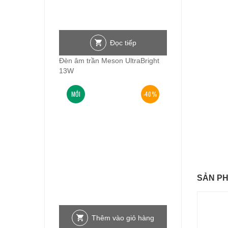
Đọc tiếp
Đèn âm trần Meson UltraBright
13W
MỚI
-40%
SẢN P
Thêm vào giỏ hàng