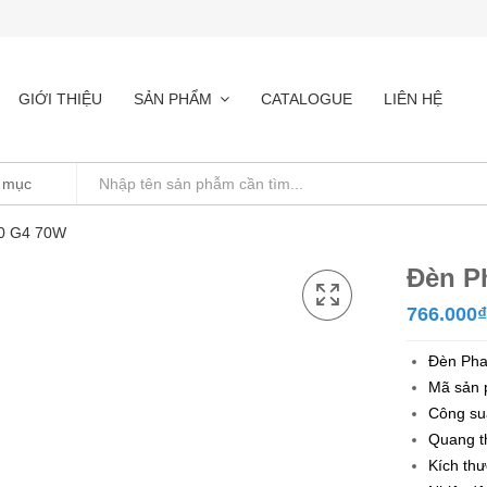
GIỚI THIỆU
SẢN PHẨM
CATALOGUE
LIÊN HỆ
0 G4 70W
Đèn P
766.000
₫
Đèn Ph
Mã sản 
Công su
Quang t
Kích thư