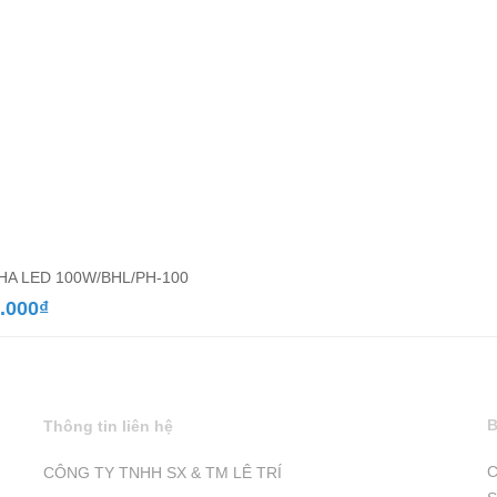
PHA LED 100W/BHL/PH-100
.000
₫
B
Thông tin liên hệ
C
CÔNG TY TNHH SX & TM LÊ TRÍ