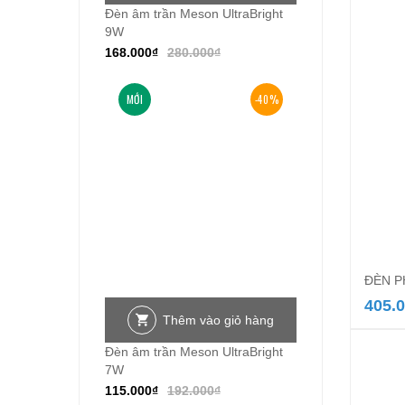
Đèn âm trần Meson UltraBright
9W
168.000
₫
280.000
₫
MỚI
-40%
ĐÈN P
405.
Thêm vào giỏ hàng
Đèn âm trần Meson UltraBright
7W
115.000
₫
192.000
₫