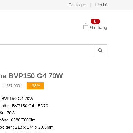
Catalogue
Liên hệ
0
Giỏ hàng
ha BVP150 G4 70W
Giá
Giá
-38%
1.237.000
₫
gốc
hiện
a BVP150 G4 70W
là:
tại
phẩm: BVP150 G4 LED70
1.237.000₫.
là:
ất: 70W
766.000₫.
hông: 6580/7000lm
ớc đèn: 213 x 174 x 29.5
mm