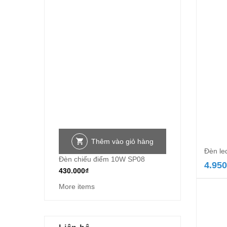
Thêm vào giỏ hàng
Đèn le
Đèn chiếu điểm 10W SP08
4.950
430.000
₫
More items