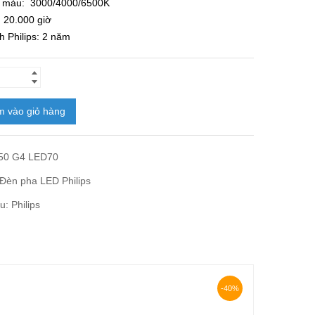
ộ màu: 3000/4000/6500K
: 20.000 giờ
nh
Philips
: 2 năm
 vào giỏ hàng
50 G4 LED70
Đèn pha LED Philips
ệu:
Philips
-40%