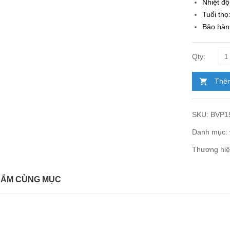
Nhiệt đ
Tuổi thọ
Bảo hà
Thêm
SKU:
BVP1
Danh mục:
Thương hi
HẨM CÙNG MỤC