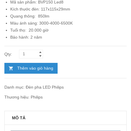
Mã sản phẩm:
BVP150 Led8
387.000₫.
là:
Kích thước đèn: 117x115x29mm
224.000₫.
Quang thông: 850lm
Màu ánh sáng: 3000-4000-6500K
Tuổi thọ: 20.000 giờ
Bảo hành: 2 năm
Thêm vào giỏ hàng
Danh mục:
Đèn pha LED Philips
Thương hiệu:
Philips
MÔ TẢ