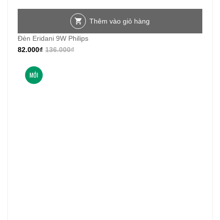
Thêm vào giỏ hàng
Đèn Eridani 9W Philips
82.000
₫
136.000
₫
MỚI