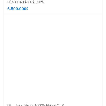
ĐÈN PHA TÀU CÁ 500W
6.500.000
₫
Đèn pha chiếu xa 1000W Philips OEM