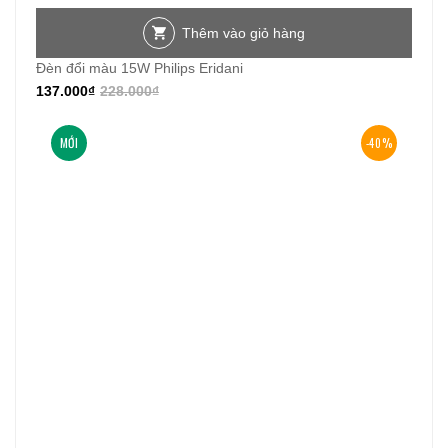
Thêm vào giỏ hàng
Đèn đổi màu 15W Philips Eridani
137.000
₫
228.000
₫
MỚI
-40%