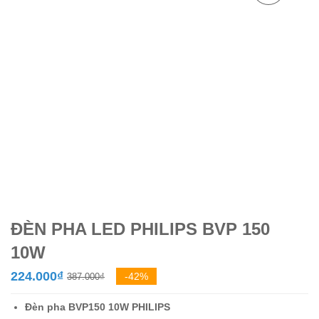
ĐÈN PHA LED PHILIPS BVP 150
10W
Giá
Giá
224.000
₫
-42%
387.000
₫
gốc
hiện
Đèn pha BVP150
10W
PHILIPS
là:
tại