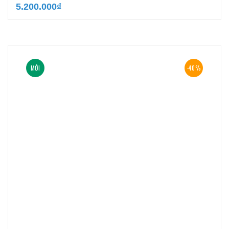
5.200.000
₫
MỚI
-40%