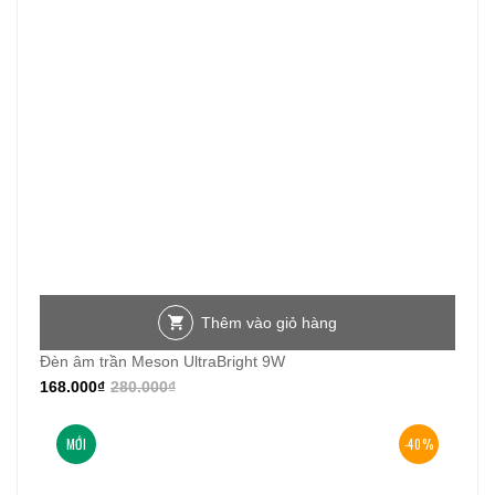
Thêm vào giỏ hàng
Đèn âm trần Meson UltraBright 9W
168.000
₫
280.000
₫
MỚI
-40%