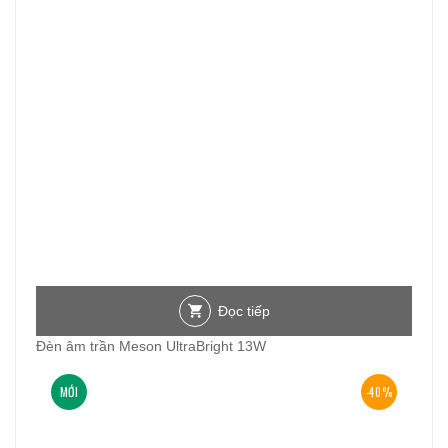
Đọc tiếp
Đèn âm trần Meson UltraBright 13W
MỚI
-40%