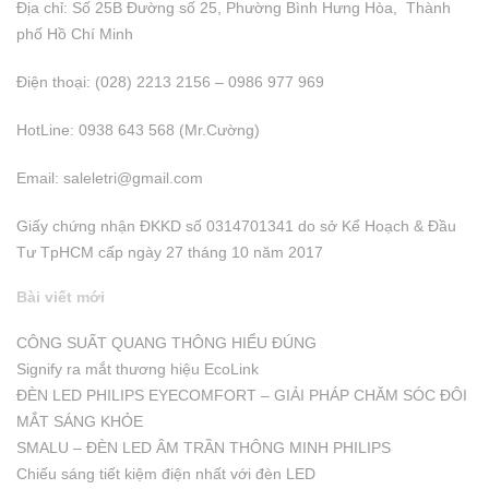
Địa chỉ: Số 25B Đường số 25, Phường Bình Hưng Hòa, Thành
phố Hồ Chí Minh
Điện thoại: (028) 2213 2156 – 0986 977 969
HotLine: 0938 643 568 (Mr.Cường)
Email:
saleletri@gmail.com
Giấy chứng nhận ĐKKD số 0314701341 do sở Kể Hoạch & Đầu
Tư TpHCM cấp ngày 27 tháng 10 năm 2017
Bài viết mới
CÔNG SUẤT QUANG THÔNG HIỂU ĐÚNG
Signify ra mắt thương hiệu EcoLink
ĐÈN LED PHILIPS EYECOMFORT – GIẢI PHÁP CHĂM SÓC ĐÔI
MẮT SÁNG KHỎE
SMALU – ĐÈN LED ÂM TRẦN THÔNG MINH PHILIPS
Chiếu sáng tiết kiệm điện nhất với đèn LED