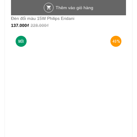
Thêm vào giỏ hàng
Đèn đổi màu 15W Philips Eridani
137.000
₫
228.000
₫
MỚI
-40%