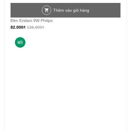
Thêm vào giỏ hàng
Đèn Eridani 9W Philips
82.000
₫
136.000
₫
MỚI