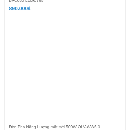
BVC050 LED6/765
890.000
₫
Đèn Pha Năng Lượng mặt trời 500W OLV-WW6.0