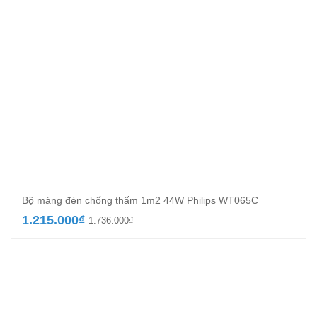
Bộ máng đèn chống thấm 1m2 44W Philips WT065C
Giá
Giá
1.215.000
₫
1.736.000
₫
gốc
hiện
là:
tại
1.736.000₫.
là:
1.215.000₫.