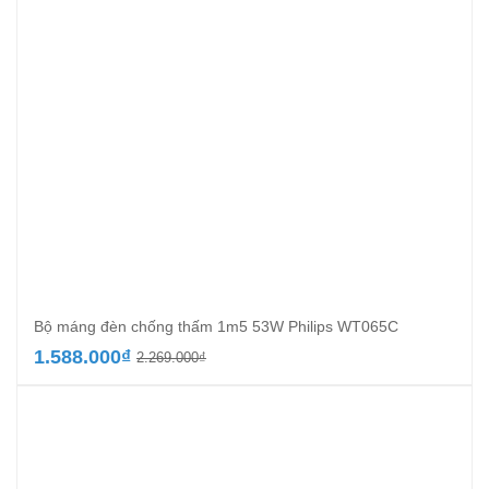
Bộ máng đèn chống thấm 1m5 53W Philips WT065C
Giá
Giá
1.588.000
₫
2.269.000
₫
gốc
hiện
là:
tại
2.269.000₫.
là:
1.588.000₫.