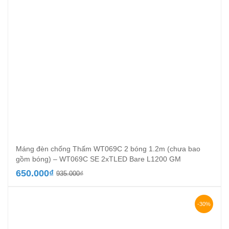
Máng đèn chống Thấm WT069C 2 bóng 1.2m (chưa bao
gồm bóng) – WT069C SE 2xTLED Bare L1200 GM
Giá
Giá
650.000
₫
935.000
₫
gốc
hiện
là:
tại
935.000₫.
là:
-30%
650.000₫.