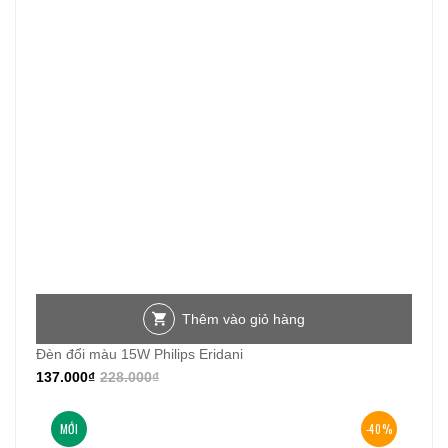
Thêm vào giỏ hàng
Đèn đổi màu 15W Philips Eridani
137.000
₫
228.000
₫
MỚI
-40%