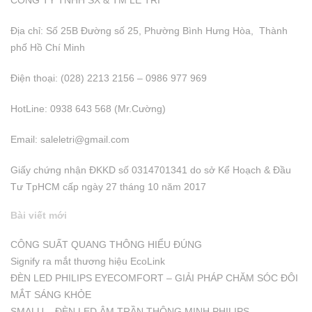
CÔNG TY TNHH SX & TM LÊ TRÍ
Địa chỉ: Số 25B Đường số 25, Phường Bình Hưng Hòa, Thành
phố Hồ Chí Minh
Điện thoại: (028) 2213 2156 – 0986 977 969
HotLine: 0938 643 568 (Mr.Cường)
Email:
saleletri@gmail.com
Giấy chứng nhận ĐKKD số 0314701341 do sở Kể Hoạch & Đầu
Tư TpHCM cấp ngày 27 tháng 10 năm 2017
Bài viết mới
CÔNG SUẤT QUANG THÔNG HIỂU ĐÚNG
Signify ra mắt thương hiệu EcoLink
ĐÈN LED PHILIPS EYECOMFORT – GIẢI PHÁP CHĂM SÓC ĐÔI
MẮT SÁNG KHỎE
SMALU – ĐÈN LED ÂM TRẦN THÔNG MINH PHILIPS