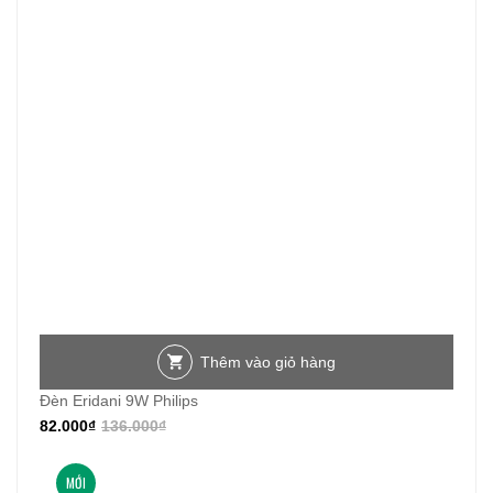
Thêm vào giỏ hàng
Đèn Eridani 9W Philips
82.000
₫
136.000
₫
MỚI