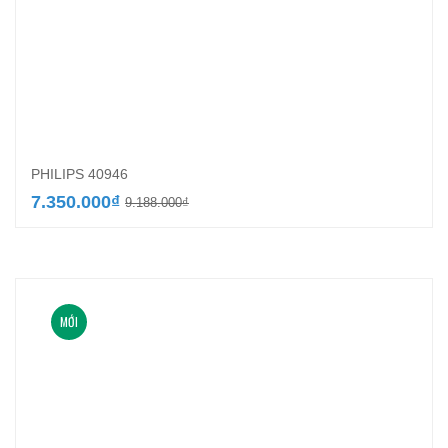
PHILIPS 40946
Giá
Giá
7.350.000
₫
9.188.000
₫
gốc
hiện
là:
tại
9.188.000₫.
là:
7.350.000₫.
MỚI