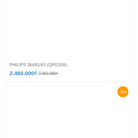
PHILIPS 36491/43 (QPG326)
Giá
Giá
2.460.000
₫
3.063.000
₫
gốc
hiện
là:
tại
3.063.000₫.
là:
-20%
2.460.000₫.