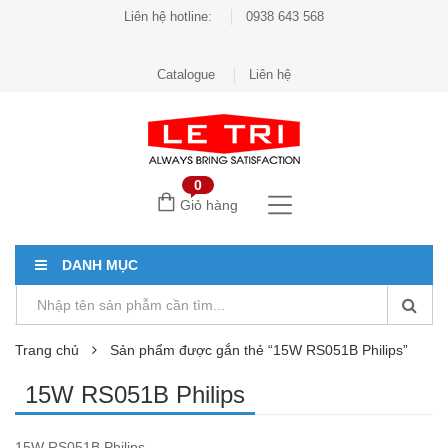
Liên hệ hotline:
0938 643 568
Catalogue
Liên hệ
0
Giỏ hàng
DANH MỤC
Trang chủ
Sản phẩm được gắn thẻ “15W RS051B Philips”
15W RS051B Philips
15W RS051B Philips