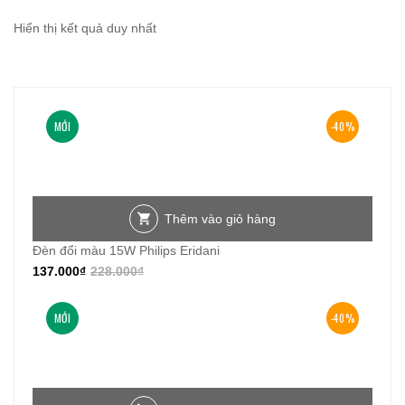
1.216.000₫.
là:
912.000₫.
Hiển thị kết quả duy nhất
MỚI
-40%
Thêm vào giỏ hàng
Đèn đổi màu 15W Philips Eridani
137.000
₫
228.000
₫
MỚI
-40%