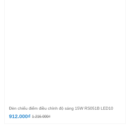
Đèn chiếu điểm điều chỉnh độ sáng 15W RS051B LED10
Giá
Giá
912.000
₫
1.216.000
₫
gốc
hiện
là:
tại