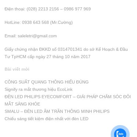
Điện thoại: (028) 2213 2156 – 0986 977 969
HotLine: 0938 643 568 (Mr.Cường)
Email:
saleletri@gmail.com
Giấy chứng nhận ĐKKD số 0314701341 do sở Kể Hoạch & Đầu
Tư TpHCM cấp ngày 27 tháng 10 năm 2017
Bài viết mới
CÔNG SUẤT QUANG THÔNG HIỂU ĐÚNG
Signify ra mắt thương hiệu EcoLink
ĐÈN LED PHILIPS EYECOMFORT – GIẢI PHÁP CHĂM SÓC ĐÔI
MẮT SÁNG KHỎE
SMALU – ĐÈN LED ÂM TRẦN THÔNG MINH PHILIPS
Chiếu sáng tiết kiệm điện nhất với đèn LED