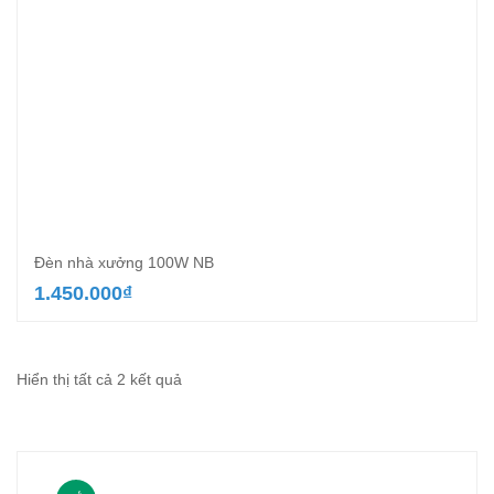
Đèn nhà xưởng 100W NB
1.450.000
₫
Đã
Hiển thị tất cả 2 kết quả
sắp
xếp
theo