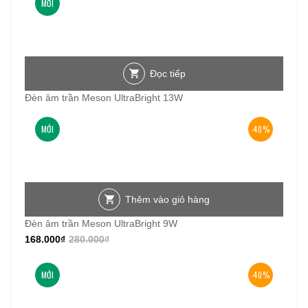
MỚI
mới
nhất
Đọc tiếp
Đèn âm trần Meson UltraBright 13W
MỚI
-40%
Thêm vào giỏ hàng
Đèn âm trần Meson UltraBright 9W
168.000
₫
280.000
₫
MỚI
-40%