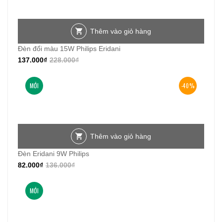
nhất
Thêm vào giỏ hàng
Đèn đổi màu 15W Philips Eridani
137.000
₫
228.000
₫
MỚI
-40%
Thêm vào giỏ hàng
Đèn Eridani 9W Philips
82.000
₫
136.000
₫
MỚI