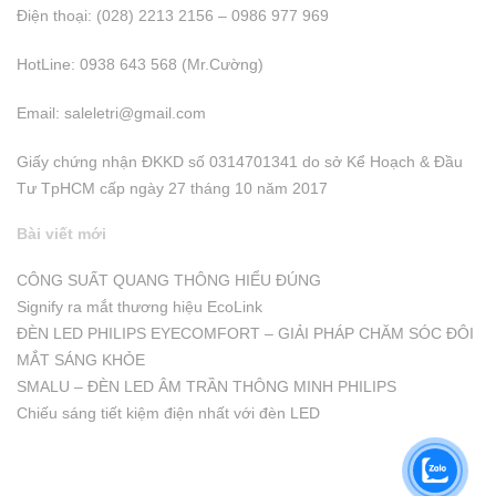
Điện thoại: (028) 2213 2156 – 0986 977 969
HotLine: 0938 643 568 (Mr.Cường)
Email:
saleletri@gmail.com
Giấy chứng nhận ĐKKD số 0314701341 do sở Kể Hoạch & Đầu
Tư TpHCM cấp ngày 27 tháng 10 năm 2017
Bài viết mới
CÔNG SUẤT QUANG THÔNG HIỂU ĐÚNG
Signify ra mắt thương hiệu EcoLink
ĐÈN LED PHILIPS EYECOMFORT – GIẢI PHÁP CHĂM SÓC ĐÔI
MẮT SÁNG KHỎE
SMALU – ĐÈN LED ÂM TRẦN THÔNG MINH PHILIPS
Chiếu sáng tiết kiệm điện nhất với đèn LED