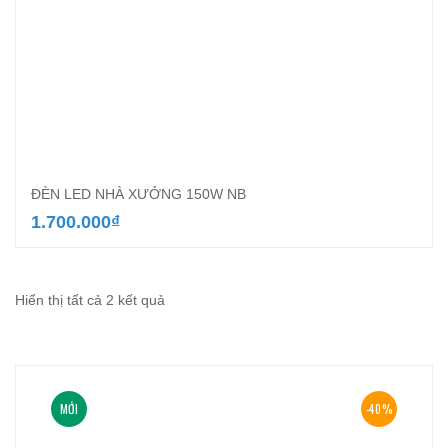
ĐÈN LED NHÀ XƯỞNG 150W NB
1.700.000
₫
Đã
Hiển thị tất cả 2 kết quả
sắp
xếp
theo
MỚI
-40%
mới